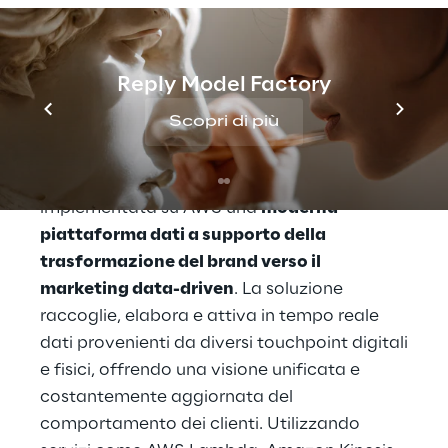
dimostrando la capacità del Gruppo di
realizzare soluzioni scalabili e ad alto
impatto basate sulle tecnologie AWS.
Reply Model Factory
Scopri di più
Tra i progetti più significativi in questo
ambito rientrano: quello realizzato per
Aston Martin
, da Data Reply, in cui è stato
implementata su AWS una
moderna
piattaforma dati a supporto della
trasformazione del brand verso il
marketing data-driven
. La soluzione
raccoglie, elabora e attiva in tempo reale
dati provenienti da diversi touchpoint digitali
e fisici, offrendo una visione unificata e
costantemente aggiornata del
comportamento dei clienti. Utilizzando