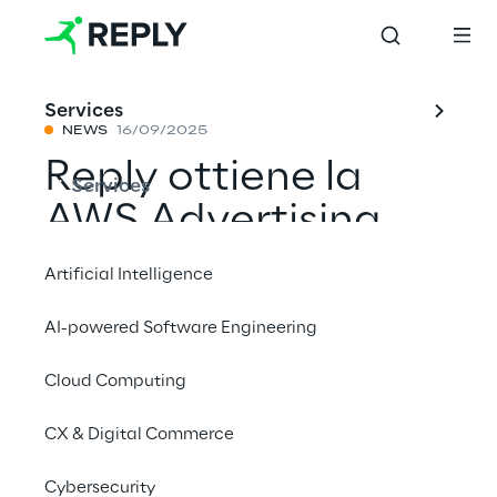
Services
NEWS
16/09/2025
Reply ottiene la
Services
AWS Advertising
and Marketing
Artificial Intelligence
Technology
AI-powered Software Engineering
Competency
Cloud Computing
grazie al contributo
di Data Reply e
CX & Digital Commerce
Storm Reply
Cybersecurity