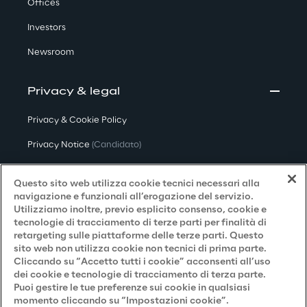
Offices
Investors
Newsroom
Privacy & legal
Privacy & Cookie Policy
Privacy Notice
(Candidato)
Privacy Notice
(Cliente)
Questo sito web utilizza cookie tecnici necessari alla
Privacy Notice
(Fornitore)
navigazione e funzionali all’erogazione del servizio.
Utilizziamo inoltre, previo esplicito consenso, cookie e
Privacy Notice
(Marketing)
tecnologie di tracciamento di terze parti per finalità di
retargeting sulle piattaforme delle terze parti. Questo
Accessibilità
sito web non utilizza cookie non tecnici di prima parte.
Cliccando su “Accetto tutti i cookie” acconsenti all’uso
dei cookie e tecnologie di tracciamento di terza parte.
Puoi gestire le tue preferenze sui cookie in qualsiasi
Careers
momento cliccando su “Impostazioni cookie”.