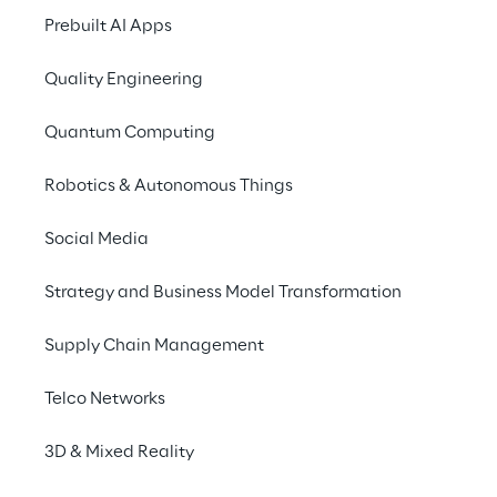
Prebuilt AI Apps
Quality Engineering
Syskoplan Reply
Syskoplan Reply è la società del gruppo Reply 
Quantum Computing
al Mercato Medium & Large Enterprise un’offerta
attraverso processi di business, nella definizi
Robotics & Autonomous Things
obiettivi, flessibilità e business performance (Di
Social Media
Strategy and Business Model Transformation
Supply Chain Management
Telco Networks
3D & Mixed Reality