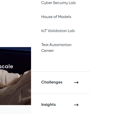
Cyber Security Lab
 Silver
nella
House of Models
ogni anno ai clienti e
ati su
soluzioni SAP
.
IoT Validation Lab
to di
trasformazione
ima generazione
(SAP
Test Automation
taforma ERP
evoluta,
Center
, la gestione degli
luzione sono stati
 scale
Industrial Agenti
e aree citate, in
Scopri di più
Challenges
emiata ai
SAP Quality
Insights