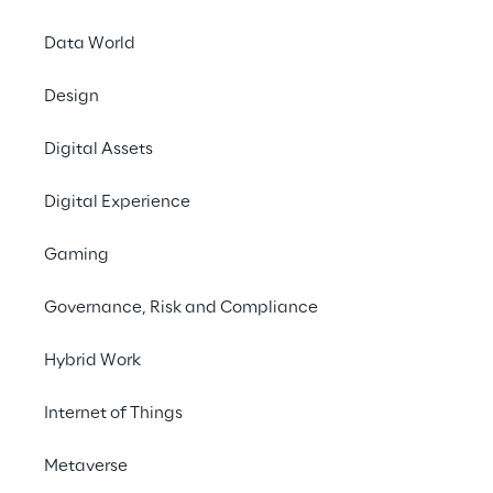
Data World
MD
ha ottenuto, graz
categoria
Business 
Design
ai partner che si son
Digital Assets
Il premio è stato ass
digitale
. La nuova ar
Digital Experience
S/4Hana, BW/4Hana 
in grado di integrare 
Gaming
appalti e dell’intero
Governance, Risk and Compliance
introdotti in breve t
grado di generare un e
Hybrid Work
Il 2020 rappresenta i
Internet of Things
Awards
.
Metaverse