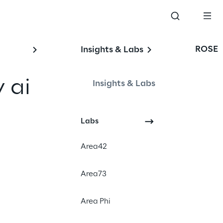
ROSE
Insights & Labs
 ai
Insights & Labs
Labs
SAP
Area42
SAP HANA
Award
Area73
News
Area Phi