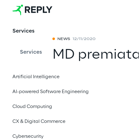
Services
NEWS
12/11/2020
MD premiata 
Services
SAP Quality
Artificial Intelligence
Condividi con 
AI-powered Software Engineering
Cloud Computing
CX & Digital Commerce
Cybersecurity
12 novembre 2020