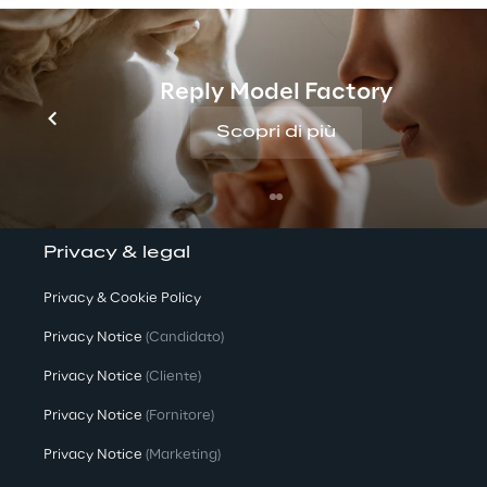
We are
Company Profile
Reply Model Factory
Offices
Scopri di più
Investors
Newsroom
Privacy & legal
Privacy & Cookie Policy
Privacy Notice
(Candidato)
Privacy Notice
(Cliente)
Privacy Notice
(Fornitore)
Privacy Notice
(Marketing)