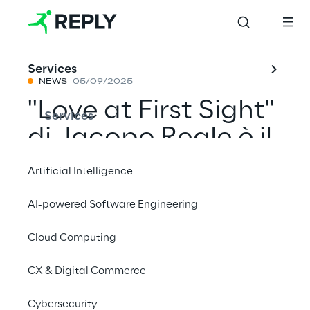
Services
NEWS
05/09/2025
"Love at First Sight"
Services
di Jacopo Reale è il
cortometraggio
Artificial Intelligence
vincitore del Reply
AI-powered Software Engineering
AI Film Festival, il
Cloud Computing
concorso
internazionale che
CX & Digital Commerce
unisce cinema e IA
Cybersecurity