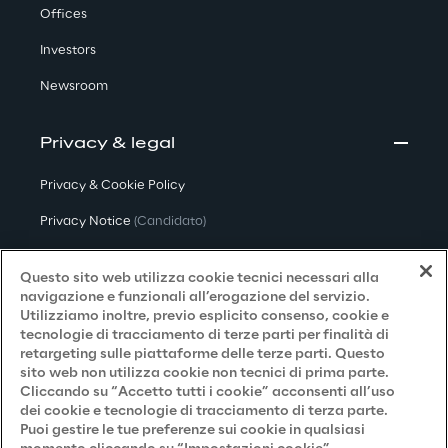
Offices
Investors
Newsroom
Privacy & legal
Privacy & Cookie Policy
Privacy Notice
(Candidato)
Privacy Notice
(Cliente)
Questo sito web utilizza cookie tecnici necessari alla
Privacy Notice
(Fornitore)
navigazione e funzionali all’erogazione del servizio.
Utilizziamo inoltre, previo esplicito consenso, cookie e
Privacy Notice
(Marketing)
tecnologie di tracciamento di terze parti per finalità di
retargeting sulle piattaforme delle terze parti. Questo
Accessibilità
sito web non utilizza cookie non tecnici di prima parte.
Cliccando su “Accetto tutti i cookie” acconsenti all’uso
dei cookie e tecnologie di tracciamento di terza parte.
Puoi gestire le tue preferenze sui cookie in qualsiasi
Careers