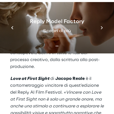
da
Rob Minkoff, Caleb & Shelby Ward,
Denise Negri, Dave Clark, Charlie Fink,
Filippo Rizzante, Caroline Ingeborn, Paolo
Reply Model Factory
Moroni e Guillem Martinez Roura
– ha
Scopri di più
assegnato
tre premi principali
ai
cortometraggi che si sono distinti per
originalità, qualità della produzione e uso
consapevole dell’AI in tutte le fasi del
processo creativo, dalla scrittura alla post-
produzione.
Love at First Sight
di
Jacopo Reale
è il
cortometraggio vincitore di quest’edizione
del Reply AI Film Festival.
«Vincere con Love
at First Sight non è solo un grande onore, ma
anche uno stimolo a continuare a esplorare le
possibilità visive e soprattutto narrative che