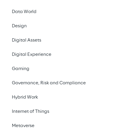
Modus Games e Reply 
Data World
Soulstice è disponibi
lancio è stato presen
Design
grafica sorprendente 
Digital Assets
L’elegante mondo dark 
fascino. Mentre le sor
Digital Experience
sopra di Ilden, nemici
note come Spettri, gi
Gaming
come Briar e Lute, un
esseri vili e famelici.
Governance, Risk and Compliance
I più devoti protettor
Hybrid Work
include l’avvincente 
Internet of Things
digitale con più di 7
principali rivenditori
Metaverse
https://store.maxim