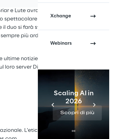
Briar e Lute avranno a
Xchange
do spettacolare e
il duo si farà strada
rà sempre più ardua, e
Webinars
le ultime notizie sulla
ul loro server Discord
Scaling AI in
2026
Re
Scopri di più
Sc
ionale. L'etichetta è orgogliosa di fornire
s.com
.