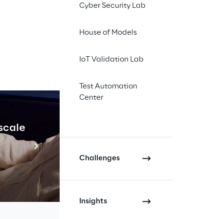
Cyber Security Lab
colare action game
to dell'attesissimo
House of Models
combattimenti e la
IoT Validation Lab
ieni di pericolo e
a nel cielo al di
Test Automation
tratta delle creature
Center
Solo una Chimera
 può opporsi a questi
 scale
Industrial Agenti
Scopri di più
Challenges
a di Soulstice, che
pefacente artbook
in-game, presso i
Insights