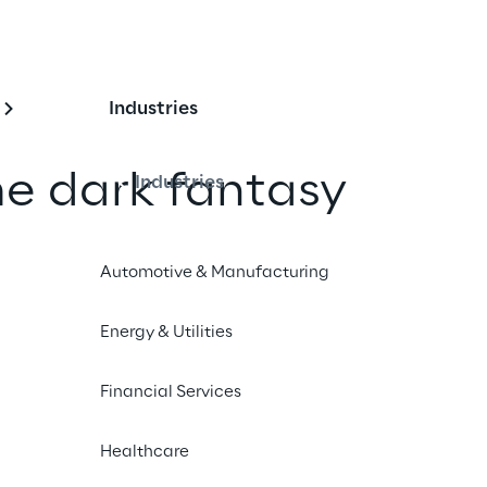
Industries
e dark fantasy
Industries
ponibile ora per
Automotive & Manufacturing
5, Xbox Series X|S e 
Energy & Utilities
un amico
Financial Services
Healthcare