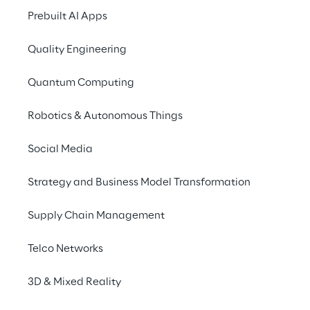
Prebuilt AI Apps
Grazie a un vasto ars
disposizione un numer
Quality Engineering
creativo, mentre espl
lottando per raggiunge
Quantum Computing
l’ambiente circostant
Robotics & Autonomous Things
Per acquistare Soulstic
lineup completa di M
Social Media
https://modus.games
Strategy and Business Model Transformation
Supply Chain Management
Telco Networks
Informazioni su Modus Games
3D & Mixed Reality
Modus Games è uno dei publisher di videogiochi
servizi di publishing AAA ai più talentuosi svilu