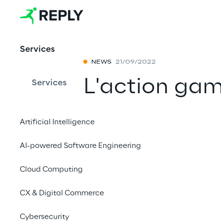
Services
NEWS
21/09/2022
L'action gam
Services
Soulstice dis
Artificial Intelligence
PlayStation 
AI-powered Software Engineering
Condividi con 
Cloud Computing
CX & Digital Commerce
20 settembre, 2022
Cybersecurity