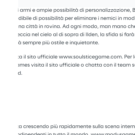
enale di armi e ampie possibilità di personalizzazione, 
o incredibile di possibilità per eliminare i nemici in mo
orano una città in rovina. Ad ogni modo, man mano che 
 la Breccia nel cielo al di sopra di Ilden, la sfida si fa
e diverrà sempre più ostile e inquietante.
e, visita il sito ufficiale
www.soulsticegame.com
. Per 
odus Games visita il
sito ufficiale
o chatta con il team s
/discord
.
 che sta crescendo più rapidamente sulla scena internaz
ppatori indipendenti in tutto il mondo.
www.modusgame