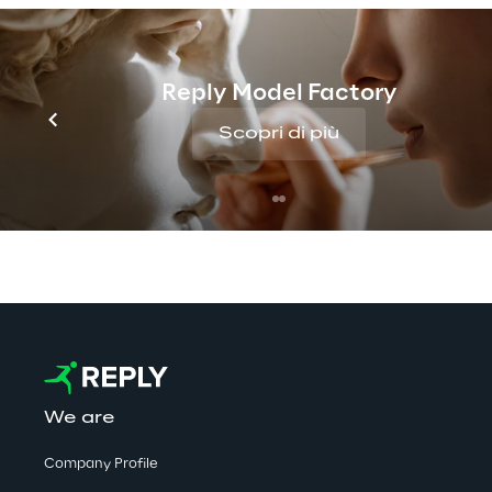
Informazioni su Reply Game Studios
Reply Game Studios è lo studio di sviluppo del 
Reply Model Factory
titoli AA di qualità, con un gameplay profondo
Scopri di più
We are
Company Profile