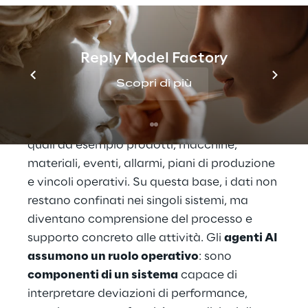
leggibile in modo unitario.
Più che aggiungere un nuovo livello di
analisi,
Brick Cognitive
introduce un nuovo
Reply Model Factory
modello operativo per la fabbrica. Nucleo
Scopri di più
centrale della piattaforma è il
knowledge
graph semantico
che rappresenta le
relazioni e le entità del processo produttivo
quali ad esempio prodotti, macchine,
materiali, eventi, allarmi, piani di produzione
e vincoli operativi. Su questa base, i dati non
restano confinati nei singoli sistemi, ma
diventano comprensione del processo e
supporto concreto alle attività. Gli
agenti AI
assumono un ruolo operativo
: sono
componenti di un sistema
capace di
interpretare deviazioni di performance,