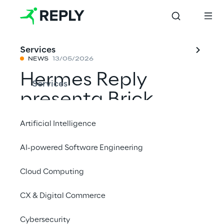
Services
NEWS
13/05/2026
Hermes Reply
Services
presenta Brick
Cognitive, il
Artificial Intelligence
sistema operativo
AI-powered Software Engineering
agentico per la
Cloud Computing
fabbrica
CX & Digital Commerce
Condividi con un amico
Cybersecurity