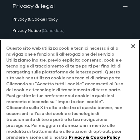
Privacy & legal
Privacy & Cookie Policy
Privacy Notice
(Candidato)
Privacy Notice
(Cliente)
Questo sito web utilizza cookie tecnici necessari alla
Privacy Notice
(Fornitore)
navigazione e funzionali all’erogazione del servizio.
Utilizziamo inoltre, previo esplicito consenso, cookie e
Privacy Notice
(Marketing)
tecnologie di tracciamento di terze parti per finalità di
retargeting sulle piattaforme delle terze parti. Questo
Accessibilità
sito web non utilizza cookie non tecnici di prima parte.
Cliccando su “Accetto tutti i cookie” acconsenti all’uso
dei cookie e tecnologie di tracciamento di terza parte.
Puoi gestire le tue preferenze sui cookie in qualsiasi
Careers
momento cliccando su “Impostazioni cookie”.
Cliccando sulla X in alto a destra di questo banner, non
Contacts
acconsenti all'uso dei cookie e tecnologie di
tracciamento di terze parti e la tua navigazione
proseguirà. Per maggiori informazioni in merito alle
modalità di trattamento e alle opzioni di opt-out, puoi
prendere visione della nostra
Privacy & Cookie Policy