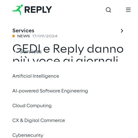
Services
NEWS
17/09/2024
GEDI e Reply danno
Services
più voce ai giornali
Artificial Intelligence
Condividi con un amico
AI-powered Software Engineering
Cloud Computing
CX & Digital Commerce
I lettori di Stampa e Repubblica diventano
anche ascoltatori grazie alla tecnologia AI
Cybersecurity