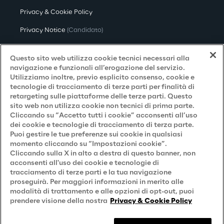
Privacy & Cookie Policy
Privacy Notice
(Candidato)
Privacy Notice
(Cliente)
Questo sito web utilizza cookie tecnici necessari alla
Privacy Notice
(Fornitore)
navigazione e funzionali all’erogazione del servizio.
Utilizziamo inoltre, previo esplicito consenso, cookie e
Privacy Notice
(Marketing)
tecnologie di tracciamento di terze parti per finalità di
retargeting sulle piattaforme delle terze parti. Questo
Accessibilità
sito web non utilizza cookie non tecnici di prima parte.
Cliccando su “Accetto tutti i cookie” acconsenti all’uso
dei cookie e tecnologie di tracciamento di terza parte.
Puoi gestire le tue preferenze sui cookie in qualsiasi
Careers
momento cliccando su “Impostazioni cookie”.
Cliccando sulla X in alto a destra di questo banner, non
Contacts
acconsenti all'uso dei cookie e tecnologie di
tracciamento di terze parti e la tua navigazione
proseguirà. Per maggiori informazioni in merito alle
modalità di trattamento e alle opzioni di opt-out, puoi
prendere visione della nostra
Privacy & Cookie Policy