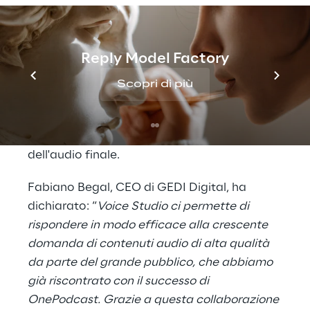
dell'enfasi in base al tipo di articolo (ad
esempio cronaca, sport, cultura). Sono
inoltre disponibili strumenti per il controllo
Reply Model Factory
qualità degli audio generati, permettendo
correzioni attraverso l’intervento editoriale,
Scopri di più
che si applicano automaticamente alle
generazioni successive, oltre a consentire di
integrare musica di sottofondo all’interno
dell'audio finale.
Fabiano Begal, CEO di GEDI Digital, ha
dichiarato: “
Voice Studio ci permette di
rispondere in modo efficace alla crescente
domanda di contenuti audio di alta qualità
da parte del grande pubblico, che abbiamo
già riscontrato con il successo di
OnePodcast. Grazie a questa collaborazione