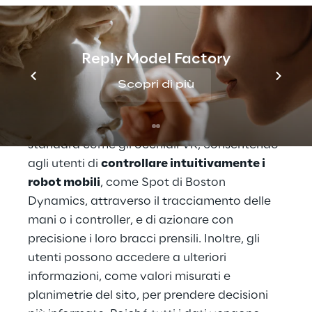
eseguendo vari compiti come aprire porte,
effettuare la manutenzione dei sistemi o
controllare le scorte.
Reply Model Factory
Scopri di più
Roboverse Reply ha convinto la giuria con la
sua soluzione facile da usare, scalabile,
enterprise-ready. Funziona con dispositivi
standard come gli occhiali VR, consentendo
agli utenti di
controllare intuitivamente i
robot mobili
, come Spot di Boston
Dynamics, attraverso il tracciamento delle
mani o i controller, e di azionare con
precisione i loro bracci prensili. Inoltre, gli
utenti possono accedere a ulteriori
informazioni, come valori misurati e
planimetrie del sito, per prendere decisioni