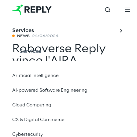
Services
NEWS
24/06/2024
Roboverse Reply
Services
vince l'AIRA
Challenge 2024
Artificial Intelligence
con una soluzione
AI-powered Software Engineering
per il controllo
Cloud Computing
remoto dei mobile
robot tramite
CX & Digital Commerce
occhiali VR
Cybersecurity