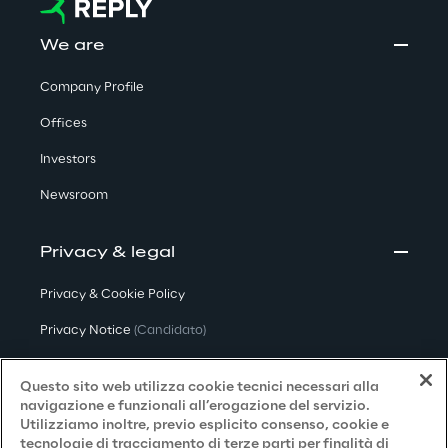
We are
Company Profile
Offices
Investors
Newsroom
Privacy & legal
Privacy & Cookie Policy
Privacy Notice
(Candidato)
Privacy Notice
(Cliente)
Questo sito web utilizza cookie tecnici necessari alla
Privacy Notice
(Fornitore)
navigazione e funzionali all’erogazione del servizio.
Utilizziamo inoltre, previo esplicito consenso, cookie e
Privacy Notice
(Marketing)
tecnologie di tracciamento di terze parti per finalità di