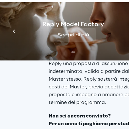
informatica, Ingegneria delle 
Telecomunicazioni, Ingegneria Ele
Reply Model Factory
Sei bravo?
Investiamo sul tuo talento e il Ma
Scopri di più
è gratis!
I 40 candidati selezionati ricever
Reply una proposta di assunzione
indeterminato, valida a partire dal
Master stesso. Reply sosterrà inte
costi del Master, previa accettazi
proposta e impegno a rimanere per
termine del programma.
Non sei ancora convinto?
Per un anno ti paghiamo per studi