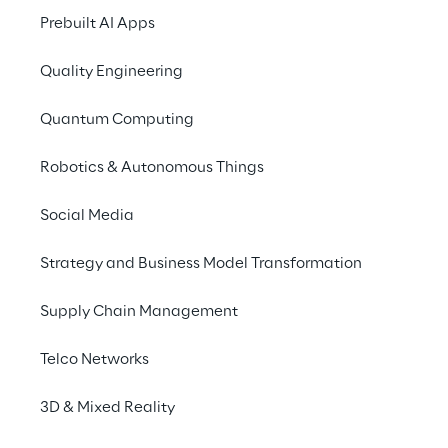
Prebuilt AI Apps
Quality Engineering
Quantum Computing
Robotics & Autonomous Things
Social Media
A chi è rivolto il Ma
Strategy and Business Model Transformation
perché iscriversi
Supply Chain Management
Il programma, della durata di 12 mes
rivolge ai più brillanti laureati magi
Telco Networks
laureandi (entro il 31 dicembre 2021
3D & Mixed Reality
Ingegneria Informatica, Informatic
Ingegneria dell’Automazione, sicu