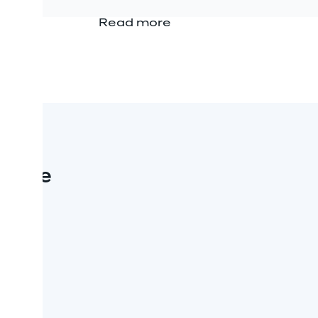
Read more
ster e 
i, si 
strali e 
) in 
a, 
rezza 