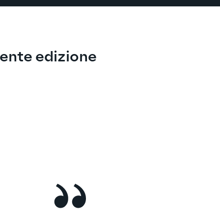
dente edizione
zie a questo Master, ho avuto l’opportunità di ap
ve e tecnologie innovative che non conoscevo. Ci
ra è il fatto di essere pagato per studiare, il che 
 crescere, non solo come studente ma anche com