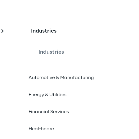
Industries
Industries
so d’eccellenza su 
icial Intelligence
Automotive & Manufacturing
Energy & Utilities
llo del Politecnico di Torino 
Financial Services
 rivolto a giovani talenti.
Healthcare