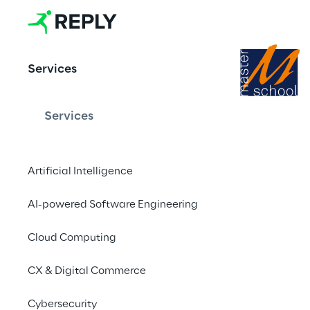
Services
Services
Il tuo percor
Cloud e Artif
Artificial Intelligence
AI-powered Software Engineering
Cloud Computing
Master di secondo live
organizzato da Reply e
CX & Digital Commerce
Cybersecurity