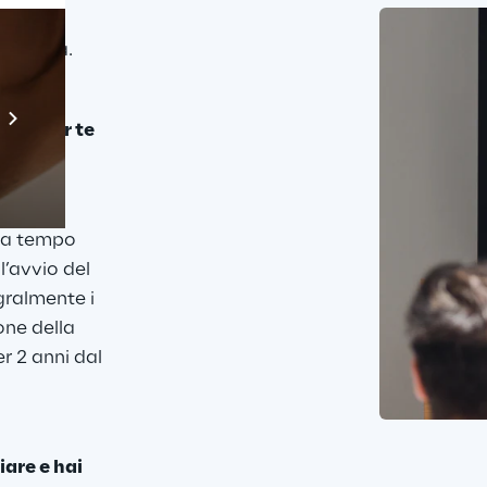
ttronica.
Prebuilt AI Apps
ster per te 
Scopri di più
anno da 
 a tempo 
l’avvio del 
gralmente i 
one della 
 2 anni dal 
are e hai 