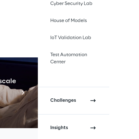
Cyber Security Lab
House of Models
ni che si dovranno occupare di 
IoT Validation Lab
al Intelligence & Machine 
rogramma unico, riconosciuto dal 
Test Automation
versità e della ricerca) e 
Center
tecnico di Torino per offrire ad 
cati un progetto di 
 scale
Industrial Agenti
ù innovative.
Scopri di più
igence e Cloud, alla sua seconda 
Challenges
ezionati, è previsto per gennaio 
e e della durata di un anno presso 
.
Insights