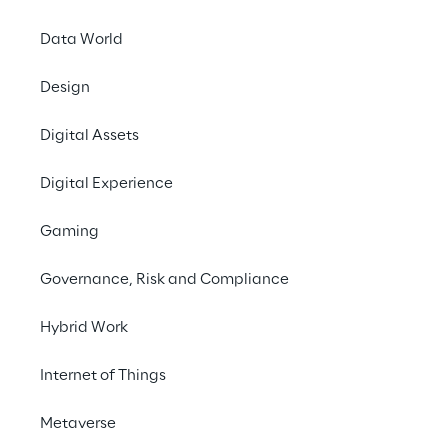
Data World
Design
Artificial Intelligen
Digital Assets
Cloud – Master’s D
Hands-on Innovation
Digital Experience
Gaming
Governance, Risk and Compliance
Hybrid Work
Internet of Things
Metaverse