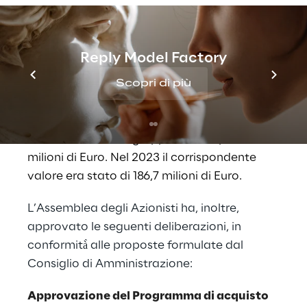
ai 352,1 milioni di Euro registrati a dicembre
2023.
L’EBIT, da gennaio a dicembre, è stato
Reply Model Factory
di 330,4 milioni di Euro, in crescita del 12,9%
Scopri di più
rispetto ai 292,7 milioni di Euro a dicembre
2023.
Il risultato netto di gruppo è stato pari a 211,1
milioni di Euro. Nel 2023 il corrispondente
valore era stato di 186,7 milioni di Euro.
L’Assemblea degli Azionisti ha, inoltre,
approvato le seguenti deliberazioni, in
conformità̀ alle proposte formulate dal
Consiglio di Amministrazione:
Approvazione del Programma di acquisto