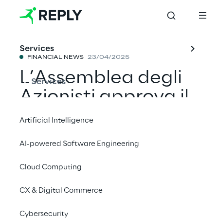
Services
FINANCIAL NEWS
23/04/2025
L’Assemblea degli
Services
Azionisti approva il
Bilancio 2024
Artificial Intelligence
AI-powered Software Engineering
Condividi con un amico
Cloud Computing
CX & Digital Commerce
23 Aprile 2025 alle 10.52
Cybersecurity