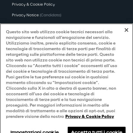
Privacy & Cookie Policy
Privacy Notice
(Candidato)
Privacy Notice
(Cliente)
Questo sito web utilizza cookie tecnici necessari alla
Privacy Notice
(Fornitore)
navigazione e funzionali all’erogazione del servizio.
Utilizziamo inoltre, previo esplicito consenso, cookie e
Privacy Notice
(Marketing)
tecnologie di tracciamento di terze parti per finalità di
retargeting sulle piattaforme delle terze parti. Questo
Accessibilità
sito web non utilizza cookie non tecnici di prima parte.
Cliccando su “Accetto tutti i cookie” acconsenti all’uso
dei cookie e tecnologie di tracciamento di terza parte.
Puoi gestire le tue preferenze sui cookie in qualsiasi
Careers
momento cliccando su “Impostazioni cookie”.
Cliccando sulla X in alto a destra di questo banner, non
Contacts
acconsenti all'uso dei cookie e tecnologie di
tracciamento di terze parti e la tua navigazione
proseguirà. Per maggiori informazioni in merito alle
modalità di trattamento e alle opzioni di opt-out, puoi
prendere visione della nostra
Privacy & Cookie Policy
Impostazioni cookie
Accetta tutti i cookie