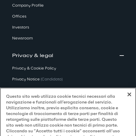
Company Profile
Offices
Investors
Newsroom
Privacy & legal
Privacy & Cookie Policy
Privacy Notice
(Candidato)
Privacy Notice
(Cliente)
Questo sito web utilizza cookie tecnici necessari alla
Privacy Notice
(Fornitore)
navigazione e funzionali all’erogazione del servizio.
Utilizziamo inoltre, previo esplicito consenso, cookie e
Privacy Notice
(Marketing)
tecnologie di tracciamento di terze parti per finalità di
retargeting sulle piattaforme delle terze parti. Questo
Accessibilità
sito web non utilizza cookie non tecnici di prima parte.
Cliccando su “Accetto tutti i cookie” acconsenti all’uso