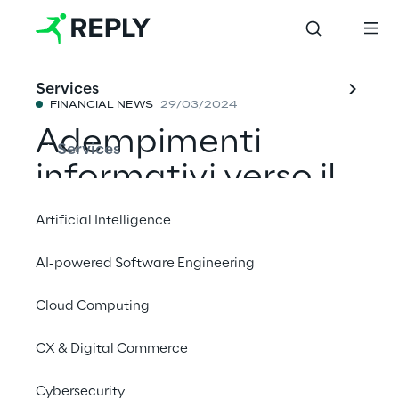
Services
FINANCIAL NEWS
29/03/2024
Adempimenti
Services
informativi verso il
pubblico
Artificial Intelligence
AI-powered Software Engineering
Condividi con un amico
Cloud Computing
CX & Digital Commerce
29 marzo, 2024 alle 16:43
Cybersecurity