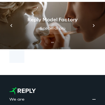
Amministrazione nella definizione e nello
sviluppo di modelli di business abilitati dai
nuovi paradigmi dell’AI, Cloud Computing,
Reply Model Factory
Digital Media e Internet degli Oggetti. I
servizi di Reply includono: Consulenza,
Scopri di più
System Integration e Digital
Services.
www.reply.com
We are