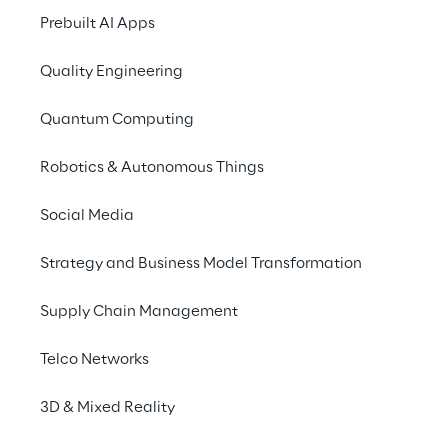
Prebuilt AI Apps
approfondire le più recenti tendenze in 
ambito tecnologico ed di esperienza 
Quality Engineering
digitale.
Quantum Computing
Robotics & Autonomous Things
Highlight
Social Media
Strategy and Business Model Transformation
Supply Chain Management
Telco Networks
3D & Mixed Reality