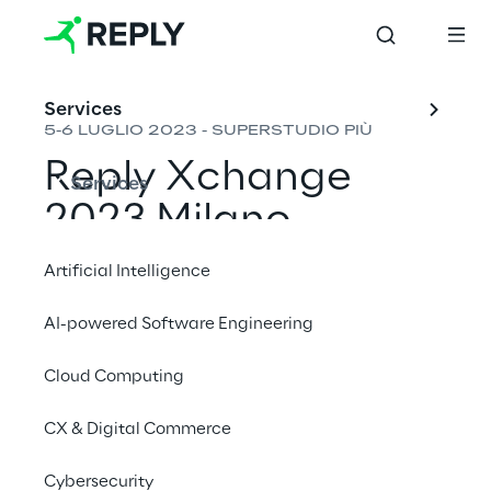
Services
5-6 LUGLIO 2023 - SUPERSTUDIO PIÙ
Reply Xchange 
Services
2023 Milano
Artificial Intelligence
AI-powered Software Engineering
Quest'anno, Reply Xchange Milano tornerà 
al Superstudio Più, situato nel cuore del 
Cloud Computing
Design district milanese, mercoledì 5 e 
CX & Digital Commerce
giovedì 6 luglio per due giornate all'insegna 
dell'innovazione e della tecnologia.
Cybersecurity