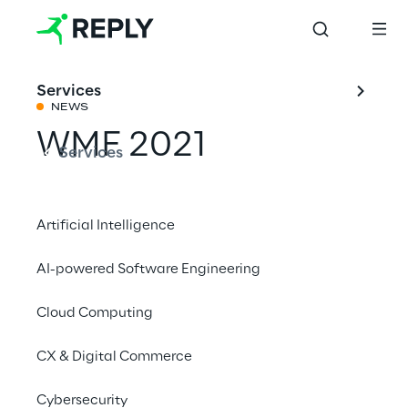
Services
NEWS
WMF 2021
Services
Condividi con un amico
Artificial Intelligence
AI-powered Software Engineering
motion graphics
Web Design
Cloud Computing
Events
User Experience
CX & Digital Commerce
Cybersecurity