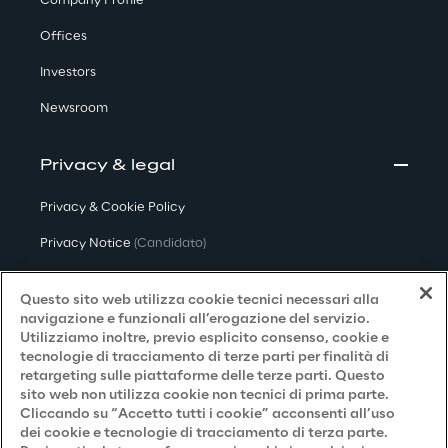
Company Profile
Offices
Investors
Newsroom
Privacy & legal
Privacy & Cookie Policy
Privacy Notice
(Candidato)
Privacy Notice
(Cliente)
Questo sito web utilizza cookie tecnici necessari alla
Privacy Notice
(Fornitore)
navigazione e funzionali all’erogazione del servizio.
Utilizziamo inoltre, previo esplicito consenso, cookie e
Privacy Notice
(Marketing)
tecnologie di tracciamento di terze parti per finalità di
retargeting sulle piattaforme delle terze parti. Questo
Accessibilità
sito web non utilizza cookie non tecnici di prima parte.
Cliccando su “Accetto tutti i cookie” acconsenti all’uso
dei cookie e tecnologie di tracciamento di terza parte.