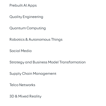
Prebuilt AI Apps
Quality Engineering
Quantum Computing
Robotics & Autonomous Things
Social Media
Info
Strategy and Business Model Transformation
15 ottobre 2025
09:30–17:30 UTC
Supply Chain Management
Superstudio Maxi, Milano
Italiano
Telco Networks
3D & Mixed Reality
Syskoplan Reply sarà presente all'evento