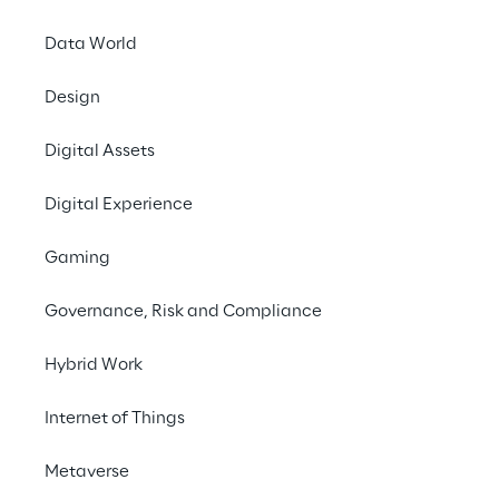
Data World
Design
EVENT
SAP NOW AI Tour
Digital Assets
Milan 2025
Digital Experience
Gaming
Governance, Risk and Compliance
Hybrid Work
Internet of Things
Metaverse