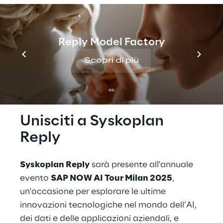
SAP NOW AI Tour Milan 2025, un'opportunità
per presentare come AI, dati e applicazioni
possano fondersi in un’energia nuova,
Reply Model Factory
capace di rivoluzionare il modo in cui
Scopri di più
lavoriamo, collaboriamo e cresciamo.
Unisciti a Syskoplan 
Reply
Syskoplan Reply
 sarà presente all'annuale 
evento 
SAP NOW AI Tour Milan 2025
, 
un'occasione per esplorare le ultime 
innovazioni tecnologiche nel mondo dell’AI, 
dei dati e delle applicazioni aziendali, e 