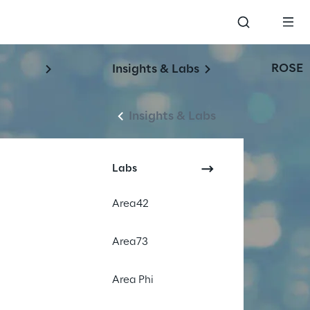
ROSE
Insights & Labs
Insights & Labs
Labs
Area42
Area73
Area Phi