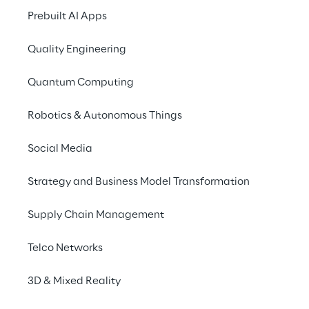
Prebuilt AI Apps
Quality Engineering
Quantum Computing
Robotics & Autonomous Things
Social Media
Info
Strategy and Business Model Transformation
26 ottobre 2023
09:00–17:00 UTC
Supply Chain Management
Superstudio Maxi Milano
Italiano
Telco Networks
3D & Mixed Reality
Syskoplan Reply
e
Portaltech Reply
partecipano 