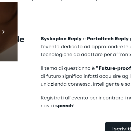
Prebuilt AI Apps
Scopri di più
 sfide 
Syskoplan Reply
 e 
Portaltech Reply
l'evento dedicato ad approfondire le 
tecnologiche da adottare per affronta
Il tema di quest’anno è 
"Future-proof
di futuro significa infatti acquisire ag
un’azienda connessa, intelligente e sos
Registrati all'evento per incontrare i no
nostri 
speech
!
Iscrivit