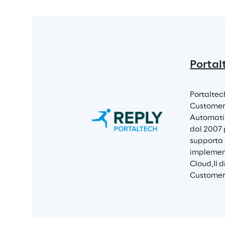
Portal
Portaltec
Customer 
Automatio
dal 2007 
supporta i
implement
Cloud,Il d
Customer 