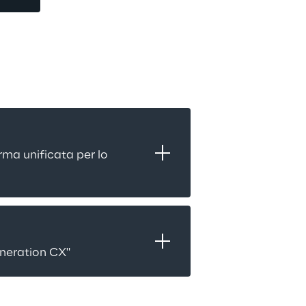
ma unificata per lo 
eneration CX"