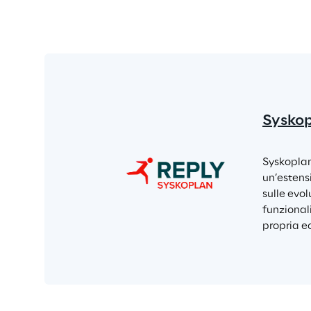
Syskop
Syskoplan
un’estens
sulle evol
funzional
propria ec