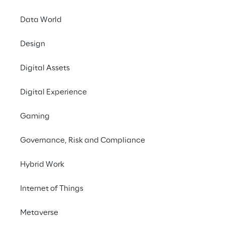
Data World
Design
Digital Assets
EVENT
Sap Now 2023
Digital Experience
Gaming
Governance, Risk and Compliance
Hybrid Work
Internet of Things
Metaverse