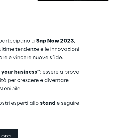
 partecipano a 
Sap Now 2023
, 
ultime tendenze e le innovazioni 
re e vincere nuove sfide. 
 your business"
: essere a prova 
ilità per crescere e diventare 
tenibile.
stri esperti allo 
stand
 e seguire i 
i ora