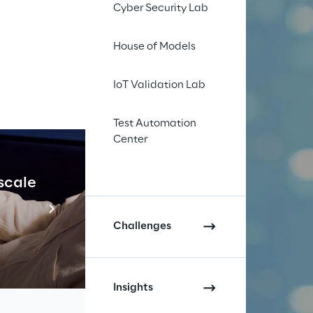
Cyber Security Lab
House of Models
IoT Validation Lab
Test Automation
Center
 scale
Industrial Agenti
Scopri di più
Challenges
Insights