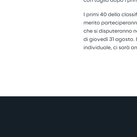
con taglio dopo i prim
I primi 40 della classi
merito parteciperanno
che si disputeranno n
di giovedì 31 agosto. In
individuale, ci sarà a