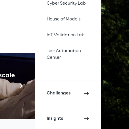
Cyber Security Lab
House of Models
IoT Validation Lab
Test Automation
Center
 scale
Industrial Agenti
Scopri di più
Challenges
Insights