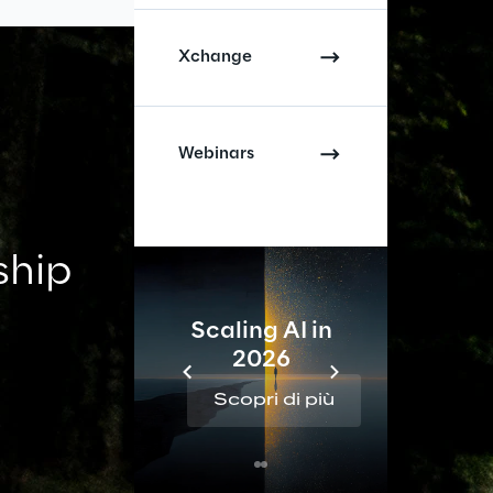
Xchange
Webinars
ship
Scaling AI in
2026
Re
Scopri di più
Sc