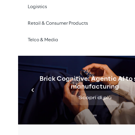
Logistics
Retail & Consumer Products
Telco & Media
Brick Cognitive: Agentic AI to
manufacturing
Scopri di più