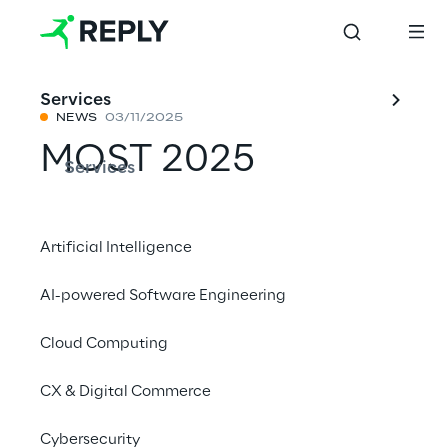
Services
NEWS
03/11/2025
MOST 2025
Services
Condividi con un amico
Artificial Intelligence
AI-powered Software Engineering
Cloud Computing
11–12 novembre 2025
Centro Congressi Auditorium della Tecnica,
CX & Digital Commerce
Roma
Cybersecurity