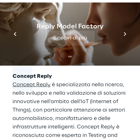
della piattaforma, approfondire casi d’uso e
confrontarsi con gli esperti.
Per maggiori informazioni e per registrarsi
Reply Model Factory
all’evento:
MOST 2025
.
Scopri di più
Concept Reply
Concept Reply
è specializzata nella ricerca,
nello sviluppo e nella validazione di soluzioni
innovative nell'ambito dell'IoT (Internet of
Things), con particolare attenzione ai settori
automobilistico, manifatturiero e delle
infrastrutture intelligenti. Concept Reply è
riconosciuta come esperta in Testing and