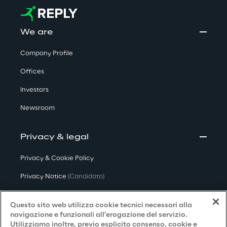
We are
Company Profile
Offices
Investors
Newsroom
Privacy & legal
Privacy & Cookie Policy
Privacy Notice
(Candidato)
Privacy Notice
(Cliente)
Questo sito web utilizza cookie tecnici necessari alla
Privacy Notice
(Fornitore)
navigazione e funzionali all’erogazione del servizio.
Utilizziamo inoltre, previo esplicito consenso, cookie e