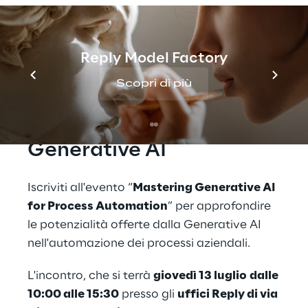
operativa: quando la teoria diventa realtà
grazie alla potenza dell'IA.
Reply Model Factory
Iscriviti all'evento e 
Scopri di più
scopri come sfruttare la 
potenza della 
Generative AI
Iscriviti all'evento “
Mastering Generative AI 
for Process Automation
” per approfondire 
le potenzialità offerte dalla Generative AI 
nell'automazione dei processi aziendali.
L'incontro, che si terrà 
giovedì 13 luglio
dalle 
10:00 alle 15:30
 presso gli 
uffici Reply di via 