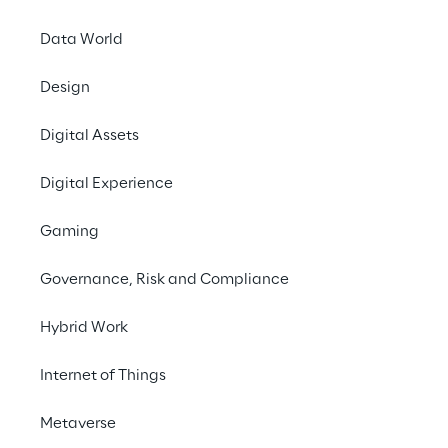
Data World
EVENT
Design
Mastering
Generative AI for
Digital Assets
Process
Digital Experience
Automation
Gaming
Governance, Risk and Compliance
Hybrid Work
Internet of Things
Metaverse