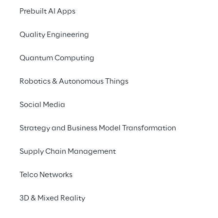
Prebuilt AI Apps
Quality Engineering
Quantum Computing
Robotics & Autonomous Things
Social Media
Info
Strategy and Business Model Transformation
13 luglio 2023
10:00–15:30 UTC
Supply Chain Management
Reply | Via Nizza, 250 - Torino
Inglese
Telco Networks
3D & Mixed Reality
Scopri il nuovo paradigma di efficienza