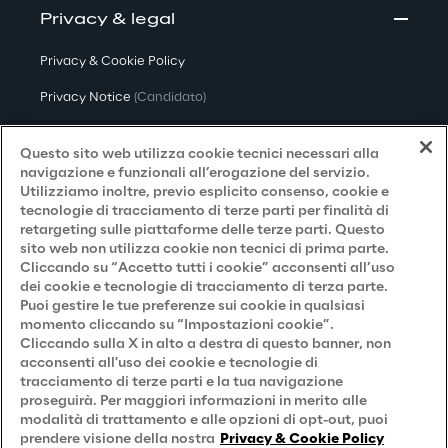
Privacy & legal
Privacy & Cookie Policy
Privacy Notice
(Candidato)
Privacy Notice
(Cliente)
Questo sito web utilizza cookie tecnici necessari alla
Privacy Notice
(Fornitore)
navigazione e funzionali all’erogazione del servizio.
Utilizziamo inoltre, previo esplicito consenso, cookie e
Privacy Notice
(Marketing)
tecnologie di tracciamento di terze parti per finalità di
retargeting sulle piattaforme delle terze parti. Questo
Accessibilità
sito web non utilizza cookie non tecnici di prima parte.
Cliccando su “Accetto tutti i cookie” acconsenti all’uso
dei cookie e tecnologie di tracciamento di terza parte.
Puoi gestire le tue preferenze sui cookie in qualsiasi
Careers
momento cliccando su “Impostazioni cookie”.
Cliccando sulla X in alto a destra di questo banner, non
Contacts
acconsenti all'uso dei cookie e tecnologie di
tracciamento di terze parti e la tua navigazione
proseguirà. Per maggiori informazioni in merito alle
modalità di trattamento e alle opzioni di opt-out, puoi
prendere visione della nostra
Privacy & Cookie Policy