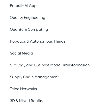
altre
tecnologie digitali
, consentano di
Prebuilt AI Apps
accelerare i
processi di innovazione
cross-
Quality Engineering
settoriali, per la realizzazione di nuovi
prodotti
,
servizi
e
modelli di business
.
Quantum Computing
Clicca qui
per iscriverti all’evento e
Robotics & Autonomous Things
consultare l’agenda.
Social Media
Strategy and Business Model Transformation
Supply Chain Management
Telco Networks
Discover more
3D & Mixed Reality