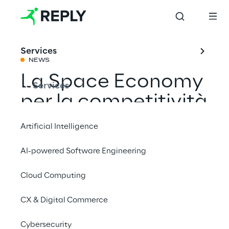
Services
NEWS
La Space Economy
Services
per la competitività
e lo sviluppo sociale
Artificial Intelligence
del paese
AI-powered Software Engineering
Cloud Computing
Condividi con un amico
CX & Digital Commerce
Events
Cybersecurity