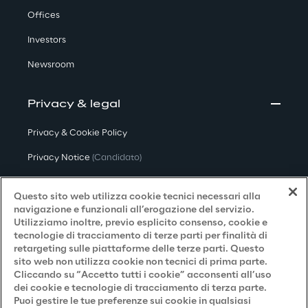
Offices
Investors
Newsroom
Privacy & legal
Privacy & Cookie Policy
Privacy Notice
(Candidato)
Privacy Notice
(Cliente)
Questo sito web utilizza cookie tecnici necessari alla
Privacy Notice
(Fornitore)
navigazione e funzionali all’erogazione del servizio.
Utilizziamo inoltre, previo esplicito consenso, cookie e
Privacy Notice
(Marketing)
tecnologie di tracciamento di terze parti per finalità di
retargeting sulle piattaforme delle terze parti. Questo
Accessibilità
sito web non utilizza cookie non tecnici di prima parte.
Cliccando su “Accetto tutti i cookie” acconsenti all’uso
dei cookie e tecnologie di tracciamento di terza parte.
Puoi gestire le tue preferenze sui cookie in qualsiasi
Careers