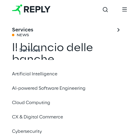
Services
NEWS
Il bilancio delle
Services
banche
Artificial Intelligence
Condividi con un amico
AI-powered Software Engineering
Cloud Computing
CX & Digital Commerce
Il 4 dicembre 2024, Reply è presente a
Il
bilancio delle banche
, l’evento organizzato
Cybersecurity