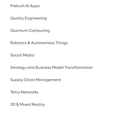
un’ampia visione sulle sfide e sulle
Prebuilt AI Apps
opportunità legate alla nuova normativa.
Quality Engineering
Questo appuntamento rappresenta un
momento significativo di confronto tra
Quantum Computing
esperti del settore, con l’obiettivo di
Robotics & Autonomous Things
condividere spunti e soluzioni per
trasformare la sostenibilità in un elemento
Social Media
chiave della strategia bancaria.
Strategy and Business Model Transformation
Per maggiori informazioni sull’evento, clicca
qui
.
Supply Chain Management
Telco Networks
3D & Mixed Reality