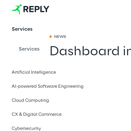
Services
NEWS
Dashboard in
Services
condividere 
Artificial Intelligence
un solo gior
AI-powered Software Engineering
Condividi con 
Cloud Computing
CX & Digital Commerce
28 marzo 2023 | 9:00
Cybersecurity
Evento Online