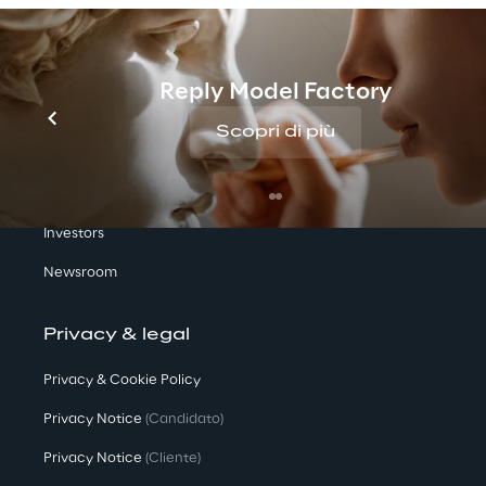
Reply Model Factory
We are
Scopri di più
Company Profile
Offices
Investors
Newsroom
Privacy & legal
Privacy & Cookie Policy
Privacy Notice
(Candidato)
Privacy Notice
(Cliente)