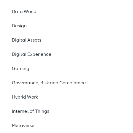
Data World
Cluster Reply organiz
creare e condividere
Design
Dashboard in a Day è
Digital Assets
BI
. Durante l'evento,
trasformare i dati, def
Digital Experience
visualizzazione built-
guidati che aiuterann
Gaming
creazione di dashboar
calcolate.
Governance, Risk and Compliance
Alla fine del corso, i
Hybrid Work
esigenze specifiche e 
Internet of Things
REGISTRATI ORA!
Metaverse