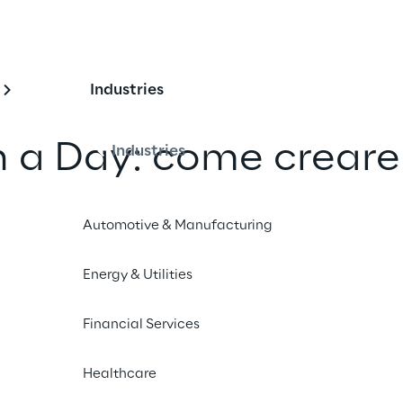
Industries
 a Day: come creare
Industries
Dashboard Power BI i
Automotive & Manufacturing
no
Energy & Utilities
un amico
Financial Services
Healthcare
 - 18:00