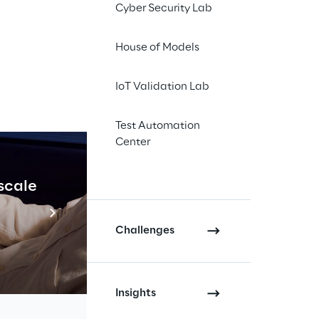
Cyber Security Lab
d in a Day: come
House of Models
 dashboard con
Power
IoT Validation Lab
i, importare e
i strumenti di
Test Automation
una serie di esercizi
Center
 di Power BI, come la
l'aggiunta di colonne
 scale
Industrial Agenti
Scopri di più
Challenges
rd
sulla base di
Insights