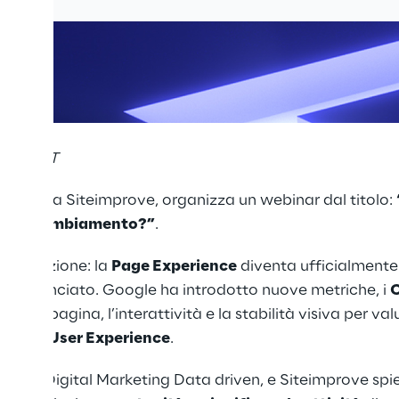
16:00 CET
orazione a
Siteimprove
, organizza un webinar dal titolo:
onto al cambiamento?”
.
'innovazione: la
Page Experience
diventa ufficialmente
o annunciato. Google ha introdotto nuove metriche, i
C
della pagina, l’interattività e la stabilità visiva per val
to sulla
User Experience
.
zzata in Digital Marketing Data driven, e Siteimprove s