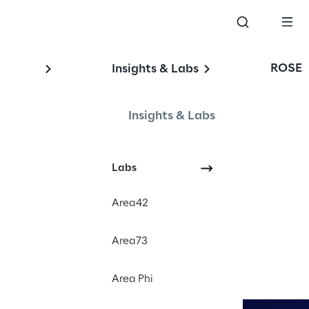
ROSE
Insights & Labs
Insights & Labs
Labs
Events
Area42
User Experience
Digital Marketing
Area73
Web Design
Area Phi