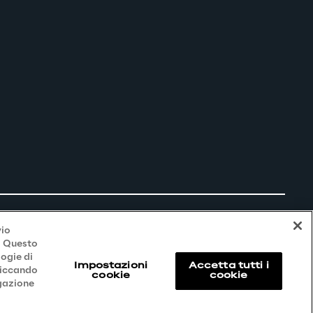
vio
i. Questo
logie di
Impostazioni
Accetta tutti i
liccando
cookie
cookie
igazione