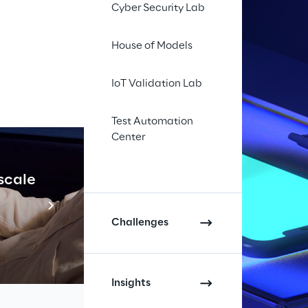
Cyber Security Lab
House of Models
IoT Validation Lab
Test Automation
Center
 scale
Industrial Agenti
Scopri di più
Challenges
Insights