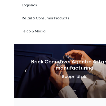
Logistics
Retail & Consumer Products
Telco & Media
Brick Cognitive: Agentic AI to
manufacturing
Scopri di più