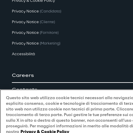
Privacy & Cookie Policy
Privacy Notice
(Candidato)
Privacy Notice
(Cliente)
Privacy Notice
(Fornitore)
Privacy Notice
(Marketing)
Accessibilità
Careers
Contacts
Questo sito web utilizza cookie tecnici necessari alla navigazion
esplicito consenso, cookie e tecnologie di tracciamento di terze 
sito web non utilizza cookie non tecnici di prima parte. Cliccan
tracciamento di terza parte. Puoi gestire le tue preferenze sui
sulla X in alto a destra di questo banner, non acconsenti all'uso
proseguirà. Per maggiori informazioni in merito alle modalità di
Reply © 2026
nostra
Privacy & Cookie Policy