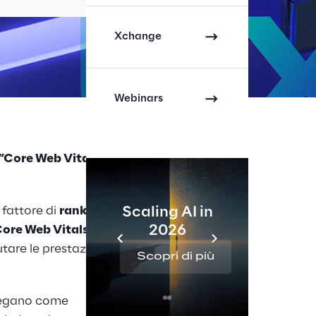
Xchange
Webinars
“Core Web Vitals &
 fattore di
ranking
Scaling AI in
2026
Re
ore Web Vitals
,
utare le prestazioni di
Scopri di più
Sc
piegano come