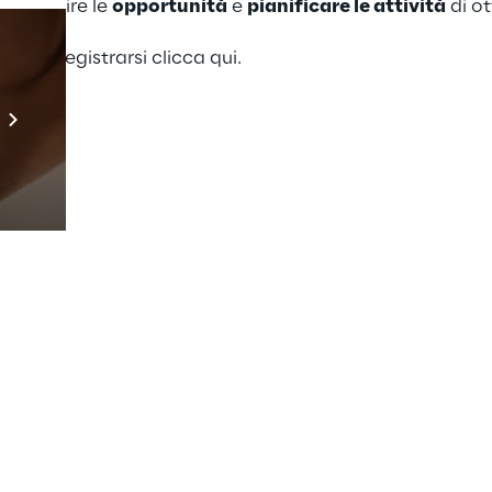
ito, capire le
opportunità
e
pianificare le attività
di ot
ioni e registrarsi
clicca qui
.
Prebuilt AI Apps
Scopri di più