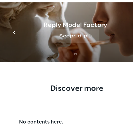
analizzare il proprio s
Per maggiori informaz
Reply Model Factory
Scopri di più
Discover more
No contents here.