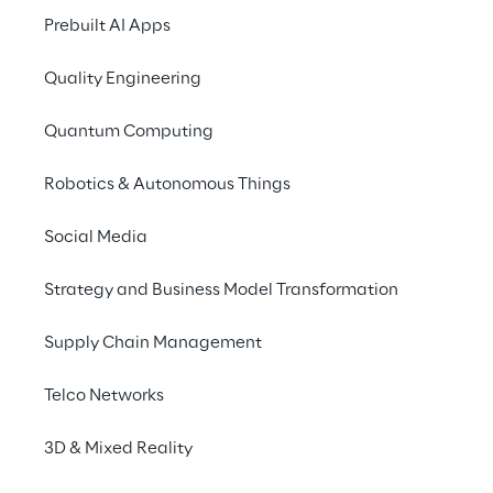
Prebuilt AI Apps
Quality Engineering
Quantum Computing
18 febbraio 2021
Robotics & Autonomous Things
Digital Event, 15:00-
Social Media
Like Reply
, in collab
UX: il tuo sito è pr
Strategy and Business Model Transformation
Maggio è il mese dell
Supply Chain Management
con un update a lung
legate al caricamento 
Telco Networks
un sito e il suo impat
3D & Mixed Reality
Like Reply
, speciali