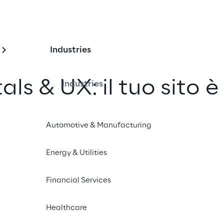
Industries
ls & UX: il tuo sito è
Industries
ambiamento?
Automotive & Manufacturing
un amico
Energy & Utilities
Financial Services
Healthcare