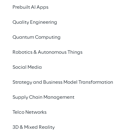
Prebuilt AI Apps
Quality Engineering
Quantum Computing
Robotics & Autonomous Things
Social Media
Info
Strategy and Business Model Transformation
18–19 novembre 2024
Online
Supply Chain Management
Italiano
Telco Networks
3D & Mixed Reality
Reply Consulting sarà presente al Convegno