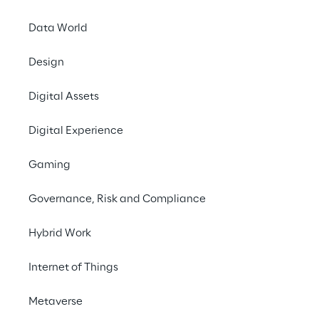
Data World
Design
DIGITAL
Convegno
Digital Assets
Nazionale AIIA
Digital Experience
2024
Gaming
Governance, Risk and Compliance
Hybrid Work
Internet of Things
Metaverse