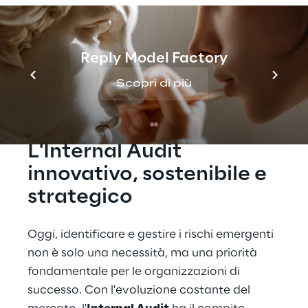
Nazionale AIIA 2024, dove metterà in
evidenza il proprio impegno nell'integrazione
di strategie innovative e tecnologie per
supportare le aziende nel percorso di
Reply Model Factory
crescita.
Scopri di più
L'Internal Audit 
innovativo, sostenibile e 
strategico
Oggi, identificare e gestire i rischi emergenti 
non è solo una necessità, ma una priorità 
fondamentale per le organizzazioni di 
successo. Con l'evoluzione costante del 