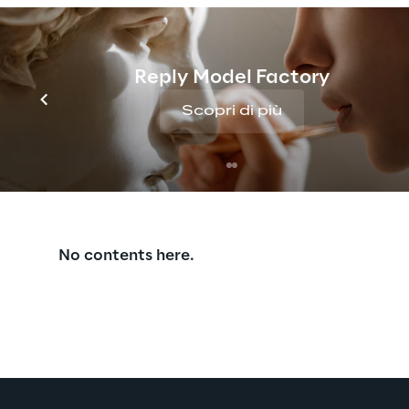
avanzate in soluzioni industriali concre
Reply Model Factory
Scopri di più
Discover more
No contents here.