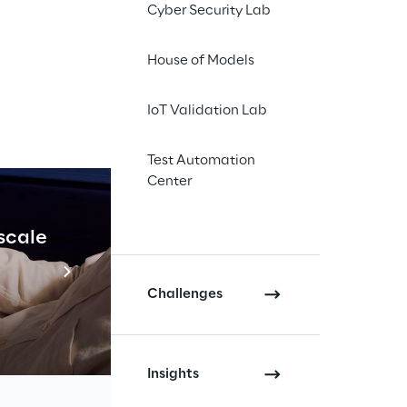
Cyber Security Lab
House of Models
 14:30
, organizzato
CIS e
dell’ecosistema
IoT Validation Lab
rastruttura,
tale coerente e
Test Automation
Center
terà in luce
 scale
Industrial Agenti
n linea con le
Scopri di più
Challenges
olato “
Data Layer:
nterà il tema
i dati sicuro e
Insights