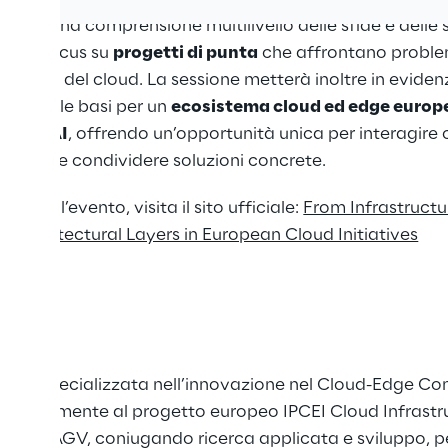
ranno una comprensione multilivello delle sfide e delle s
con un focus su
progetti di punta
che affrontano problem
si strati del cloud. La sessione metterà inoltre in evidenz
forzano le basi per un
ecosistema cloud ed edge europ
mente AI
, offrendo un’opportunità unica per interagire 
ionale e condividere soluzioni concrete.
ni sull’evento, visita il sito ufficiale:
From Infrastructu
ss Architectural Layers in European Cloud Initiatives
Reply specializzata nell’innovazione nel Cloud-Edge Con
pa attivamente al progetto europeo IPCEI Cloud Infrastr
SP4AGV, coniugando ricerca applicata e sviluppo, per