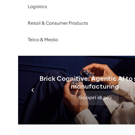
Logistics
ine Webinar
Retail & Consumer Products
iperà a un webinar online di due ore il
3 settembre alle
. La sessione riunirà gli stakeholder dei
progetti IPCEI-
Telco & Media
pio per esplorare l’
interoperabilità
tra i livelli di inf
taforma e dati
—un elemento chiave per un futuro digi
onversazione strutturata e interattiva, il webinar met
Brick Cognitive: Agentic AI to
ci, esempi reali e opportunità di collaborazione futura i
manufacturing
l’Europa.
Scopri di più
Lospoto
di Adeptic Reply terrà un intervento lampo intit
d Interoperable Data Sharing
.” La presentazione affro
dei dati a livello semantico
per garantire uno scambio d