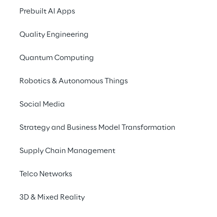
Prebuilt AI Apps
I partecipanti acquisi
all’interoperabilità, 
Quality Engineering
integrazione nei diver
collaborativi che raf
Quantum Computing
sostenibile e nativa
open-source
internaz
Robotics & Autonomous Things
Per maggiori informazio
Social Media
Interoperability Acro
Strategy and Business Model Transformation
Supply Chain Management
Adeptic Reply
Telco Networks
Adeptic Reply
è la società del gruppo 
3D & Mixed Reality
robotica e i veicoli autonomi. Parteci
Cloud computing @edge, FTTX-ORAN e A