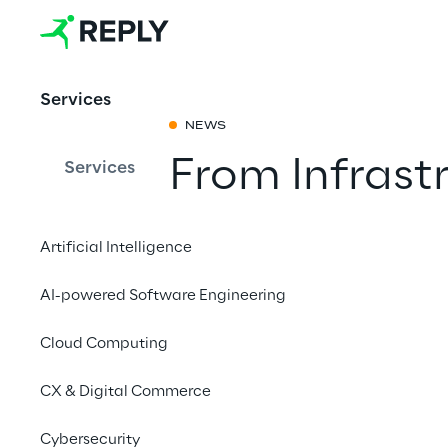
Services
NEWS
From Infrast
Services
Exploring Int
Artificial Intelligence
Architectura
AI-powered Software Engineering
Cloud Initiat
Cloud Computing
Condividi con 
CX & Digital Commerce
Cybersecurity