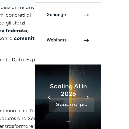
oluzioni relative
Xchange
i concreti di
a gli sforzi
eo federato,
con la
comunità AI
Webinars
re to Data: Exploring
Scaling AI in
2026
Re
Scopri di più
Sc
tinuum e nell’orchestrazione per la
uctures and Services, con focus su
 trasformare le tecnologie più