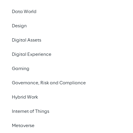
3 settembre 2025
Data World
Progetto CISERO onl
Design
Adeptic Reply
partec
dal
Progetto CISERO
Digital Assets
cloud europeo
più am
orchestrazione/piat
Digital Experience
sostenibile in Europa.
Gaming
Progettato come una c
approfondimenti prati
Governance, Risk and Compliance
ambizioni digitali del
Hybrid Work
Alle
15:30, Gabriele 
Ensuring Trusted an
Internet of Things
dell’
interoperabilità 
Metaverse
affidabile.