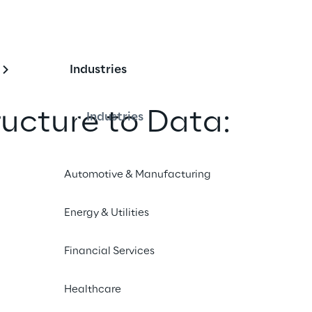
Industries
ructure to Data:
Industries
eroperability Across
Automotive & Manufacturing
l Layers in European
ives
Energy & Utilities
Financial Services
un amico
Healthcare