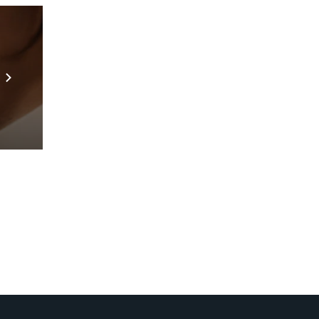
te.
Prebuilt AI Apps
Scopri di più