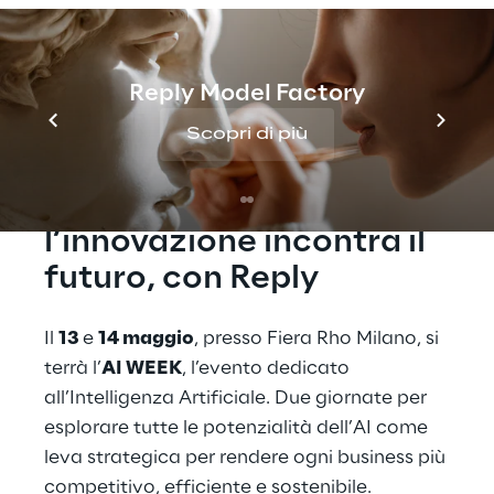
WEEK, l’evento dedicato all’Intelligenza
Artificiale, un'occasione per esplorare le
ultime innovazioni nel campo dell'AI.
Reply Model Factory
Scopri di più
Libera il potenziale della 
Generative AI: dove 
l’innovazione incontra il 
futuro, con Reply
Il 
13 
e 
14 maggio
, presso Fiera Rho Milano, si 
terrà l’
AI WEEK
, l’evento dedicato 
all’Intelligenza Artificiale. Due giornate per 
esplorare tutte le potenzialità dell’AI come 
leva strategica per rendere ogni business più 
competitivo, efficiente e sostenibile.