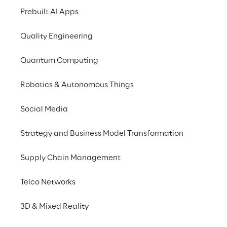
Prebuilt AI Apps
Quality Engineering
Quantum Computing
Robotics & Autonomous Things
Social Media
Info
Strategy and Business Model Transformation
13–14 maggio 2025
Fiera Rho Milano
Supply Chain Management
Italiano e Inglese
Telco Networks
3D & Mixed Reality
Reply parteciperà il 13 e 14 maggio all'AI