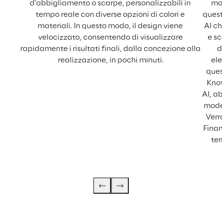
d'abbigliamento o scarpe, personalizzabili in 
ma
tempo reale con diverse opzioni di colori e 
quest
materiali. In questo modo, il design viene 
AI ch
velocizzato, consentendo di visualizzare 
e s
rapidamente i risultati finali, dalla concezione alla 
d
realizzazione, in pochi minuti.
el
ques
Know
AI, a
moder
Verr
Finan
ter