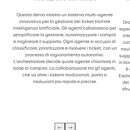
Questa demo mostra un sistema multi-agente 
innovativo per la gestione dei ticket tramite 
Gra
intelligenza artificiale. Gli agenti collaborano per 
esper
semplificare la gestione, automatizzare i compiti 
int
e migliorare il supporto. Ogni agente si occupa di 
com
classificare, prioritizzare e risolvere i ticket, con un 
navi
processo di ragionamento autonomo. 
sugge
L'orchestratore decide quale agente chiamare in 
in ba
base al compito. La collaborazione tra gli agenti, 
è 
che va oltre i sistemi tradizionali, porta a 
Esplo
risoluzioni più rapide e precise.
dei
sfr