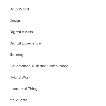
Data World
Design
Digital Assets
EVENT
AI Week 2025
Digital Experience
Gaming
Governance, Risk and Compliance
Hybrid Work
Internet of Things
Metaverse