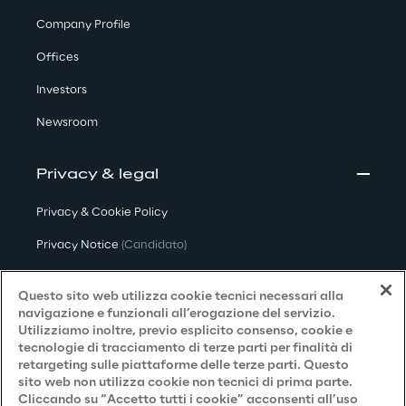
Company Profile
Offices
Investors
Newsroom
Privacy & legal
Privacy & Cookie Policy
Privacy Notice
(Candidato)
Privacy Notice
(Cliente)
Questo sito web utilizza cookie tecnici necessari alla
Privacy Notice
(Fornitore)
navigazione e funzionali all’erogazione del servizio.
Utilizziamo inoltre, previo esplicito consenso, cookie e
Privacy Notice
(Marketing)
tecnologie di tracciamento di terze parti per finalità di
retargeting sulle piattaforme delle terze parti. Questo
Accessibilità
sito web non utilizza cookie non tecnici di prima parte.
Cliccando su “Accetto tutti i cookie” acconsenti all’uso