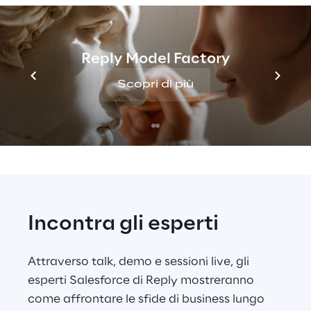
Reply presenterà presso il proprio booth 
soluzioni e success story basate su casi reali. 
Reply sarà inoltre presente a Parigi e Londra 
Reply Model Factory
con esperti Salesforce e MuleSoft, 
Scopri di più
disponibili per confrontarsi su Agentforce e 
AI, oltre che su Salesforce, MuleSoft e 
Tableau.
Incontra gli esperti
Attraverso talk, demo e sessioni live, gli 
esperti Salesforce di Reply mostreranno 
come affrontare le sfide di business lungo 