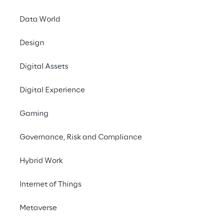
Data World
Scopri di più
Design
Digital Assets
Digital Experience
Gaming
Governance, Risk and Compliance
Hybrid Work
Internet of Things
Customer Focus Applied
Metaverse