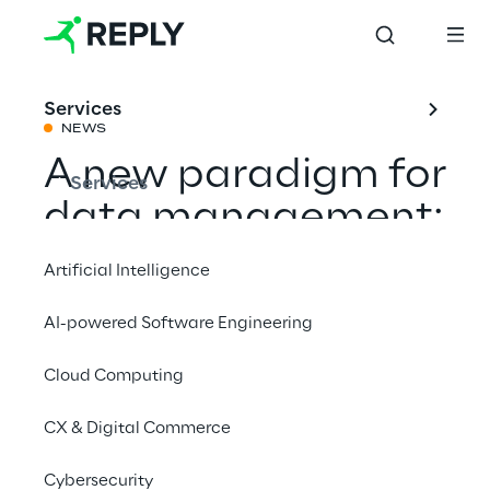
Services
NEWS
A new paradigm for
Services
data management:
Data Mesh
Artificial Intelligence
AI-powered Software Engineering
Condividi con un amico
Cloud Computing
CX & Digital Commerce
8 febbraio 2023 | 14:30 - 16:30
Cybersecurity