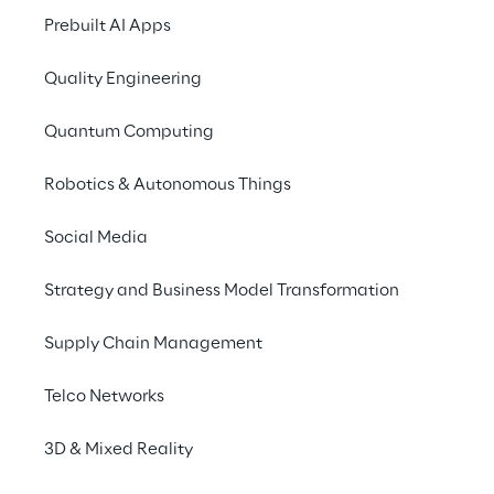
Durante questo workshop
presenteremo
Prebuilt AI Apps
una soluzione
per tutti coloro che cercano
un nuovo modello organizzativo, in grado di
Quality Engineering
rendere scalabili i business basati sui dati,
con la massima flessibilità e agilità,
Quantum Computing
comprendendo più a fondo cosa sia il
concetto di Data Mesh, se sia adatto alla
Robotics & Autonomous Things
propria organizzazione e come
Social Media
implementarlo grazie ai servizi
Microsoft
.
Strategy and Business Model Transformation
REGISTRATI ORA!
Supply Chain Management
Telco Networks
3D & Mixed Reality