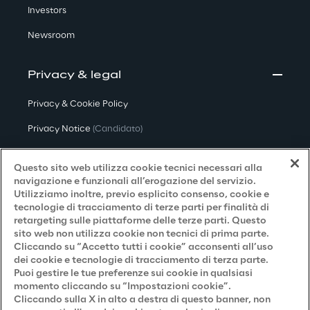
Investors
Newsroom
Privacy & legal
Privacy & Cookie Policy
Privacy Notice
(Candidato)
Privacy Notice
(Cliente)
Questo sito web utilizza cookie tecnici necessari alla
Privacy Notice
(Fornitore)
navigazione e funzionali all’erogazione del servizio.
Utilizziamo inoltre, previo esplicito consenso, cookie e
Privacy Notice
(Marketing)
tecnologie di tracciamento di terze parti per finalità di
retargeting sulle piattaforme delle terze parti. Questo
Accessibilità
sito web non utilizza cookie non tecnici di prima parte.
Cliccando su “Accetto tutti i cookie” acconsenti all’uso
dei cookie e tecnologie di tracciamento di terza parte.
Puoi gestire le tue preferenze sui cookie in qualsiasi
Careers
momento cliccando su “Impostazioni cookie”.
Cliccando sulla X in alto a destra di questo banner, non