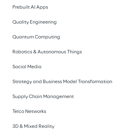
Prebuilt AI Apps
Quality Engineering
Quantum Computing
Robotics & Autonomous Things
Info
Social Media
3 dicembre 2025
09:30–17:30 CET
Strategy and Business Model Transformation
Vodafone Theatre, Via Lorenteggio 240,
Milano
Supply Chain Management
Italiano, Inglese
Telco Networks
3D & Mixed Reality
Partecipa al Microsoft Security Summit e
scopri come le organizzazioni più innovative