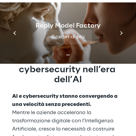
stanno integrando l'AI al centro delle loro
strategie di cybersecurity, potenziando le
capacità di risposta alle minacce in uno
Reply Model Factory
scenario di attacchi sempre più sofisticato.
Scopri di più
Rinforzare la 
cybersecurity nell’era 
dell’AI
AI e cybersecurity stanno convergendo a 
una velocità senza precedenti.
Mentre le aziende accelerano la 
trasformazione digitale con l’Intelligenza 
Artificiale, cresce la necessità di costruire 