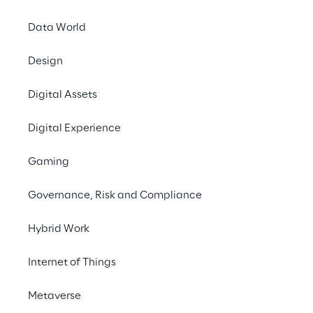
Data World
Design
LIVE
Microsoft Security
Digital Assets
Summit
Digital Experience
Gaming
Governance, Risk and Compliance
Hybrid Work
Internet of Things
Metaverse