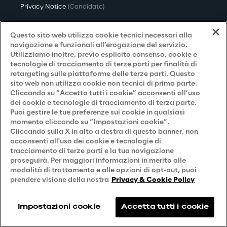
Privacy Notice
(Candidato)
Privacy Notice
(Cliente)
Questo sito web utilizza cookie tecnici necessari alla
Privacy Notice
(Fornitore)
navigazione e funzionali all’erogazione del servizio.
Utilizziamo inoltre, previo esplicito consenso, cookie e
Privacy Notice
(Marketing)
tecnologie di tracciamento di terze parti per finalità di
retargeting sulle piattaforme delle terze parti. Questo
Accessibilità
sito web non utilizza cookie non tecnici di prima parte.
Cliccando su “Accetto tutti i cookie” acconsenti all’uso
dei cookie e tecnologie di tracciamento di terza parte.
Puoi gestire le tue preferenze sui cookie in qualsiasi
Careers
momento cliccando su “Impostazioni cookie”.
Cliccando sulla X in alto a destra di questo banner, non
Contacts
acconsenti all'uso dei cookie e tecnologie di
tracciamento di terze parti e la tua navigazione
proseguirà. Per maggiori informazioni in merito alle
modalità di trattamento e alle opzioni di opt-out, puoi
prendere visione della nostra
Privacy & Cookie Policy
Impostazioni cookie
Accetta tutti i cookie
Reply © 2026
Company information