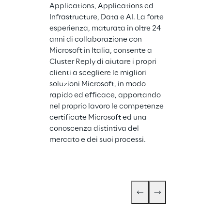
Applications, Applications ed 
integrate, supp
Infrastructure, Data e AI. La forte 
Clienti nell'ap
esperienza, maturata in oltre 24 
metodologie e
anni di collaborazione con 
sicurezza perv
Microsoft in Italia, consente a 
fasi del percor
Cluster Reply di aiutare i propri 
trasformazione
clienti a scegliere le migliori 
proteggendo l
soluzioni Microsoft, in modo 
dagli attacchi
rapido ed efficace, apportando 
attraverso me
nel proprio lavoro le competenze 
innovativi per 
certificate Microsoft ed una 
analizzare risc
conoscenza distintiva del 
minacce.
mercato e dei suoi processi.