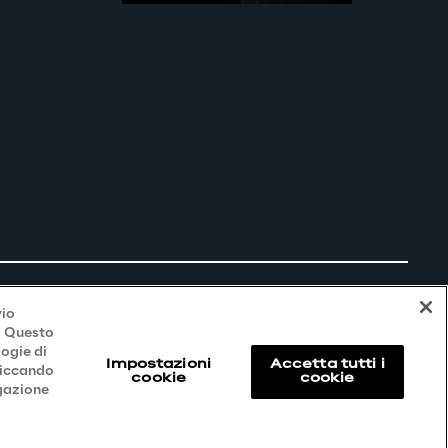
vio
i. Questo
logie di
Impostazioni
Accetta tutti i
liccando
cookie
cookie
igazione