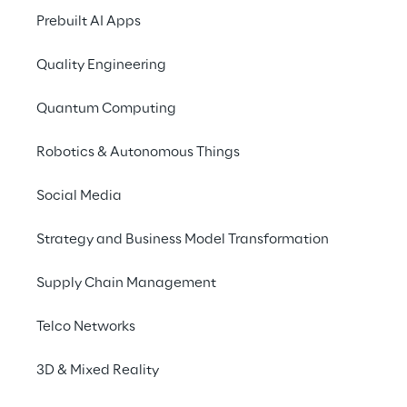
Prebuilt AI Apps
Quality Engineering
Quantum Computing
Robotics & Autonomous Things
We are
Social Media
Company Profile
Strategy and Business Model Transformation
Offices
Investors
Supply Chain Management
Newsroom
Telco Networks
Privacy & legal
3D & Mixed Reality
Privacy & Cookie Policy