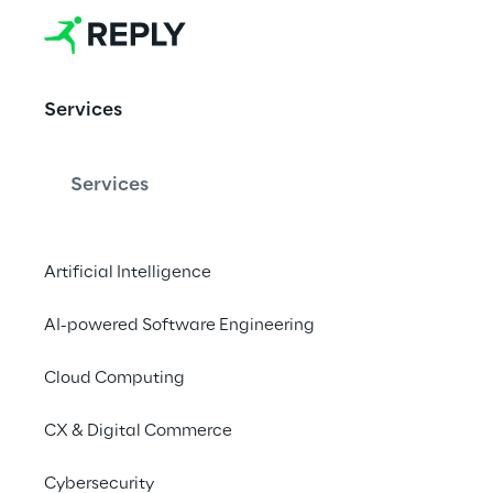
There is no 
Services
shaping the
if we don’t a
Services
sustainably 
Artificial Intelligence
AI-powered Software Engineering
Cloud Computing
CX & Digital Commerce
Cybersecurity