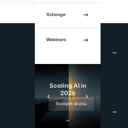
Xchange
Webinars
Scaling AI in
2026
Re
Scopri di più
Sc