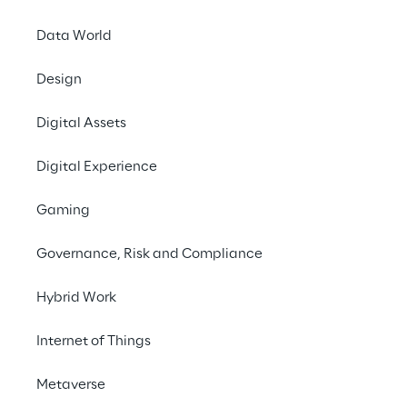
“Le metod
devono esse
Data World
includere e
Design
Così, abbiam
Digital Assets
Digital Experience
Gaming
Governance, Risk and Compliance
La metodologia 
Ma
Hybrid Work
ciclo di vita ed i
raggiunti. Uno dei p
Internet of Things
l’obiettivo di ridurr
Metaverse