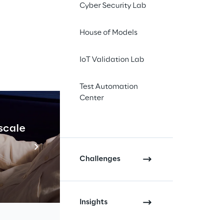
 progetti 
Cyber Security Lab
ompleto per 
tenibilità. 
House of Models
 di gestione 
IoT Validation Lab
Test Automation
Center
 Rizzante, CTO Reply
 scale
Industrial Agenti
Scopri di più
ftware per rendere il 
Challenges
 di sostenibilità 
 
Green coding
 con 
finire architetture e 
Insights