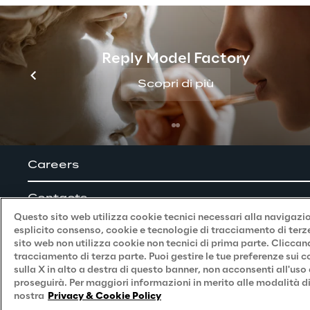
Privacy Notice
(Candidato)
Privacy Notice
(Cliente)
Reply Model Factory
Privacy Notice
(Fornitore)
Scopri di più
Privacy Notice
(Marketing)
Accessibilità
Careers
Contacts
Questo sito web utilizza cookie tecnici necessari alla navigazion
esplicito consenso, cookie e tecnologie di tracciamento di terze 
sito web non utilizza cookie non tecnici di prima parte. Cliccan
tracciamento di terza parte. Puoi gestire le tue preferenze sui
sulla X in alto a destra di questo banner, non acconsenti all'uso
proseguirà. Per maggiori informazioni in merito alle modalità di
Reply © 2026
nostra
Privacy & Cookie Policy
Company information