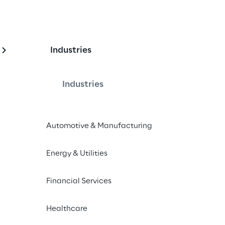
chance of
Industries
 tomorrow
ct
Industries
today
Automotive & Manufacturing
Energy & Utilities
Financial Services
Healthcare