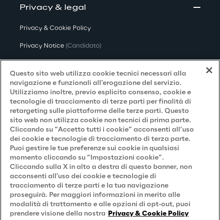
Privacy & legal
Privacy & Cookie Policy
Privacy Notice
(Candidato)
Privacy Notice
(Cliente)
Questo sito web utilizza cookie tecnici necessari alla
Privacy Notice
(Fornitore)
navigazione e funzionali all’erogazione del servizio.
Utilizziamo inoltre, previo esplicito consenso, cookie e
Privacy Notice
(Marketing)
tecnologie di tracciamento di terze parti per finalità di
retargeting sulle piattaforme delle terze parti. Questo
Accessibilità
sito web non utilizza cookie non tecnici di prima parte.
Cliccando su “Accetto tutti i cookie” acconsenti all’uso
dei cookie e tecnologie di tracciamento di terza parte.
Puoi gestire le tue preferenze sui cookie in qualsiasi
Careers
momento cliccando su “Impostazioni cookie”.
Cliccando sulla X in alto a destra di questo banner, non
Contacts
acconsenti all'uso dei cookie e tecnologie di
tracciamento di terze parti e la tua navigazione
proseguirà. Per maggiori informazioni in merito alle
modalità di trattamento e alle opzioni di opt-out, puoi
prendere visione della nostra
Privacy & Cookie Policy