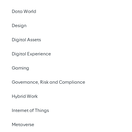
Data World
Design
Digital Assets
Digital Experience
Gaming
Governance, Risk and Compliance
Hybrid Work
Internet of Things
La nostra soluzione
Metaverse
Reply ha sviluppato una piattaforma 