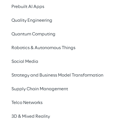
medicale di AI per l’analisi delle immagini 
Prebuilt AI Apps
radiologiche attualmente verticalizzata su 
Quality Engineering
due distretti anatomici (Mammella e 
Polmone) e su due metodiche di diagnostica 
Quantum Computing
(Mammografie e RX Torace).
Robotics & Autonomous Things
Social Media
Strategy and Business Model Transformation
X-RAIS utilizza una 
combinazione di modelli di 
Supply Chain Management
Deep Learning e Algoritmi di 
Telco Networks
radiomica per estrarre 
features rilevanti dalle 
3D & Mixed Reality
immagini radiologiche e 