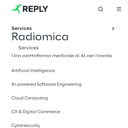
Services
Radiomica
Services
Una piattaforma medicale di AI per l’analisi 
delle immagini radiologiche attraverso la 
Artificial Intelligence
combinazione di modelli di Deep Learning e 
Algoritmi di radiomica in grado di estrarre 
AI-powered Software Engineering
features rilevanti per l’identificazione delle 
lesioni sospette.
Cloud Computing
CX & Digital Commerce
Cybersecurity