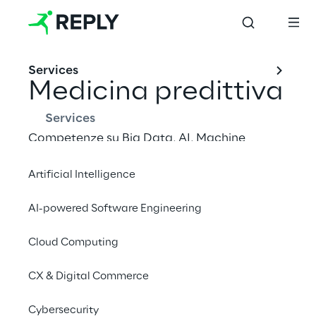
Services
Medicina predittiva
Services
Competenze su Big Data, AI, Machine 
Learning e NLP a supporto di aziende 
Artificial Intelligence
sanitarie, istituti di ricerca e player della 
farmaceutica nelle aree critiche della 
AI-powered Software Engineering
predictive medicine attraverso soluzioni di 
imaging, digital pathology e genomica.
Cloud Computing
CX & Digital Commerce
Cybersecurity