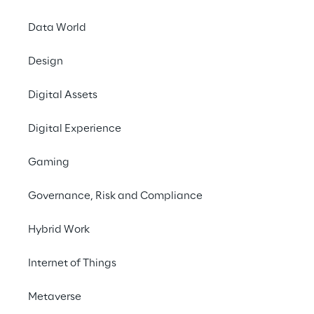
Data World
Design
Digital Assets
Digital Experience
Gaming
Governance, Risk and Compliance
Hybrid Work
Internet of Things
Le nostre expertise
Metaverse
Reply mette a disposizione la propria 