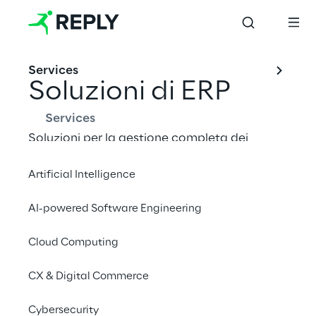
Services
Soluzioni di ERP
Services
Soluzioni per la gestione completa dei 
servizi di assistenza sanitaria e dei processi 
Artificial Intelligence
amministrativi e territoriali di ospedali e ASL, 
per accompagnare le strutture nel processo 
AI-powered Software Engineering
di cambiamento.
Cloud Computing
CX & Digital Commerce
Cybersecurity