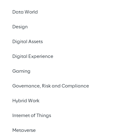
Data World
Design
Digital Assets
Digital Experience
Gaming
Governance, Risk and Compliance
Un gestionale a 
Hybrid Work
supporto della sanità
Internet of Things
Controllo dei costi, certificazione dei bilanci, 
Metaverse