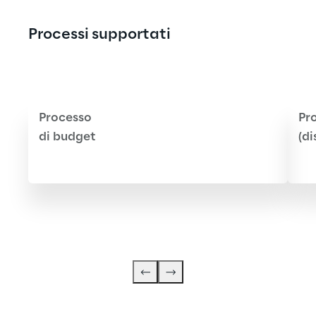
Processi supportati
Processo
Pr
di budget
(di