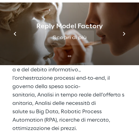
La soluzione di Reply
La soluzione Reply è stata verticalizzata in 
Reply Model Factory
modo da garantire la completa copertura 
sia rispetto all'organizzazione Territoriale 
Scopri di più
(Regione) sia alla tipologia di Azienda 
Sanitaria (Pubblica/Privata), puntando sulla 
Gestione amministrativa dell’offerta sanitari
a e del debito informativo., 
l’orchestrazione processi end-to-end, il 
governo della spesa socio-
sanitaria, Analisi in tempo reale dell’offerta s
anitaria, Analisi delle necessità di 
salute su Big Data, Robotic Process 
Automation (RPA), ricerche di mercato, 
ottimizzazione dei prezzi.