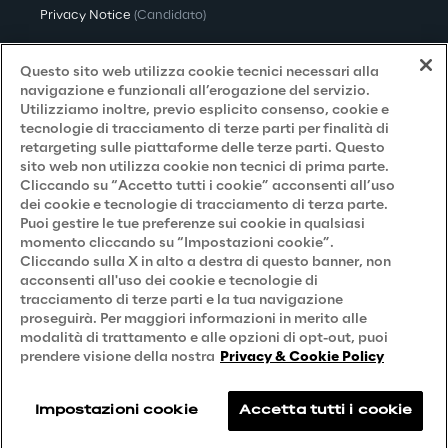
Privacy Notice
(Candidato)
Privacy Notice
(Cliente)
Questo sito web utilizza cookie tecnici necessari alla
Privacy Notice
(Fornitore)
navigazione e funzionali all’erogazione del servizio.
Utilizziamo inoltre, previo esplicito consenso, cookie e
Privacy Notice
(Marketing)
tecnologie di tracciamento di terze parti per finalità di
retargeting sulle piattaforme delle terze parti. Questo
Accessibilità
sito web non utilizza cookie non tecnici di prima parte.
Cliccando su “Accetto tutti i cookie” acconsenti all’uso
dei cookie e tecnologie di tracciamento di terza parte.
Puoi gestire le tue preferenze sui cookie in qualsiasi
Careers
momento cliccando su “Impostazioni cookie”.
Cliccando sulla X in alto a destra di questo banner, non
Contacts
acconsenti all'uso dei cookie e tecnologie di
tracciamento di terze parti e la tua navigazione
proseguirà. Per maggiori informazioni in merito alle
modalità di trattamento e alle opzioni di opt-out, puoi
prendere visione della nostra
Privacy & Cookie Policy
Impostazioni cookie
Accetta tutti i cookie
Reply © 2026
Company information