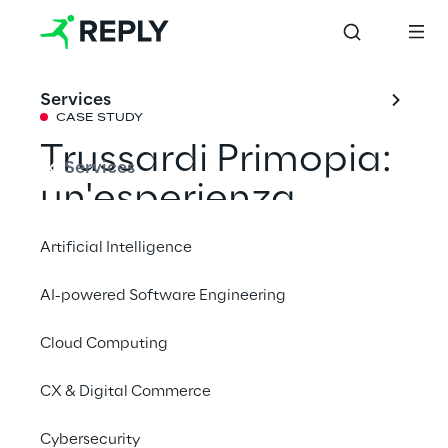
Services
CASE STUDY
Trussardi Primopia: 
Services
un'esperienza 
interattiva su 
Artificial Intelligence
Fornite
AI-powered Software Engineering
Cloud Computing
Xister Reply ha creato Primopia, un'isola 
virtuale su Fortnite, per lanciare Trussardi 
CX & Digital Commerce
Primo, la nuova fragranza maschile di 
Trussardi Parfums. La campagna ha 
Cybersecurity