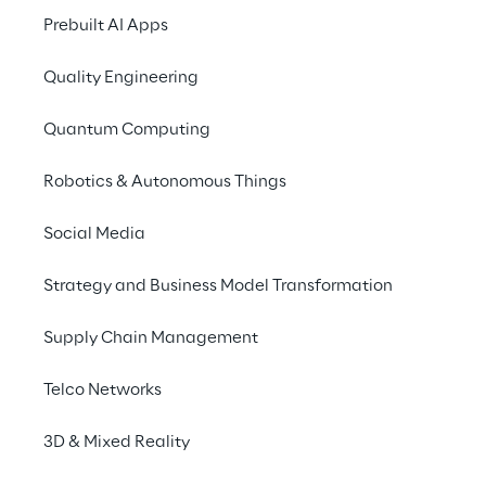
questo mondo immersivo 
Prebuilt AI Apps
riflette l'identità audace 
Quality Engineering
e avventurosa di 
Quantum Computing
Trussardi Primo.
Robotics & Autonomous Things
Social Media
Un ambiente 3D 
personalizzato
Strategy and Business Model Transformation
Supply Chain Management
Xister Reply ha creato 
uno spazio 
accattivante e immersivo
 che ha coinvolto 
Telco Networks
sia i giocatori esperti che i nuovi arrivati, 
promuovendo efficacemente sia la 
3D & Mixed Reality
fragranza
, Trussardi Primo, che il 
marchio