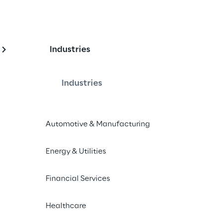
Industries
ty Management Syst
to Automotive
Industries
Automotive & Manufacturing
nel settore automotive comportano 
r la sicurezza che devono essere 
Energy & Utilities
 best practice di cybersecurity nel 
li: dalla progettazione alla 
Financial Services
utenzione, fino al relativo 
Healthcare