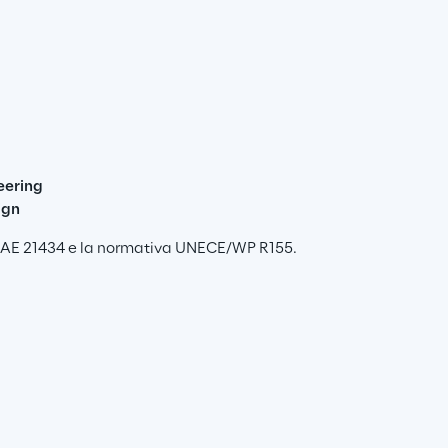
eering
ign
/SAE 21434 e la normativa UNECE/WP R155.