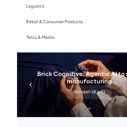
Logistics
Retail & Consumer Products
Telco & Media
Brick Cognitive: Agentic AI to
manufacturing
Scopri di più
Normativa UN-R155