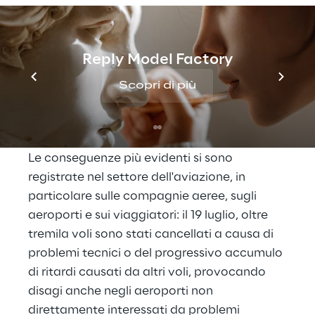
che le organizzazioni devono affrontare nel 
bilanciare la sicurezza informatica con la 
stabilità operativa. Questo incidente ha 
Reply Model Factory
avuto un impatto su circa 8,5 milioni di 
Scopri di più
sistemi Microsoft Windows che utilizzavano 
questa soluzione. I sistemi Linux e macOS 
non sono stati interessati.
Le conseguenze più evidenti si sono 
registrate nel settore dell'aviazione, in 
particolare sulle compagnie aeree, sugli 
aeroporti e sui viaggiatori: il 19 luglio, oltre 
tremila voli sono stati cancellati a causa di 
problemi tecnici o del progressivo accumulo 
di ritardi causati da altri voli, provocando 
disagi anche negli aeroporti non 
direttamente interessati da problemi 