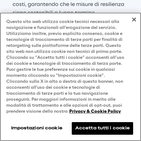
costi, garantendo che le misure di resilienza 
siano sostenibili a lungo termine.
Questo sito web utilizza cookie tecnici necessari alla
Coinvolgimento di terzi
navigazione e funzionali all’erogazione del servizio.
Utilizziamo inoltre, previo esplicito consenso, cookie e
tecnologie di tracciamento di terze parti per finalità di
Si coinvolgono terze parti come fornitori e 
retargeting sulle piattaforme delle terze parti. Questo
partner nel processo di pianificazione della 
sito web non utilizza cookie non tecnici di prima parte.
Cliccando su “Accetto tutti i cookie” acconsenti all’uso
resilienza per garantire un approccio olistico.
dei cookie e tecnologie di tracciamento di terza parte.
Puoi gestire le tue preferenze sui cookie in qualsiasi
Il coinvolgimento di terze parti è essenziale 
momento cliccando su “Impostazioni cookie”.
Cliccando sulla X in alto a destra di questo banner, non
in un programma di resilienza perché molte 
acconsenti all'uso dei cookie e tecnologie di
organizzazioni fanno molto affidamento su 
tracciamento di terze parti e la tua navigazione
partner esterni e fornitori di servizi per 
proseguirà. Per maggiori informazioni in merito alle
modalità di trattamento e alle opzioni di opt-out, puoi
mantenere le proprie operazioni. Integrando 
prendere visione della nostra
Privacy & Cookie Policy
terze parti nella pianificazione della 
resilienza, le organizzazioni possono 
Impostazioni cookie
Accetta tutti i cookie
garantire che anche queste entità esterne 