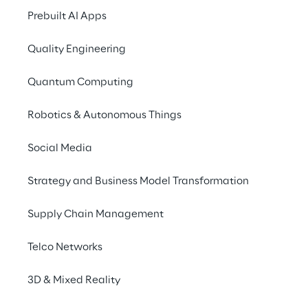
Prebuilt AI Apps
Conclusioni
Quality Engineering
Come possiamo aiutarti
Quantum Computing
Robotics & Autonomous Things
L'incidente di 
Social Media
CrowdStrike: uno use 
Strategy and Business Model Transformation
case reale
Supply Chain Management
Il 19 luglio 2024, un aggiornamento difettoso 
del software CrowdStrike Falcon (una delle 
Telco Networks
soluzioni di cybersecurity più utilizzate al 
3D & Mixed Reality
mondo) ha causato una significativa 
interruzione globale, evidenziando le sfide 