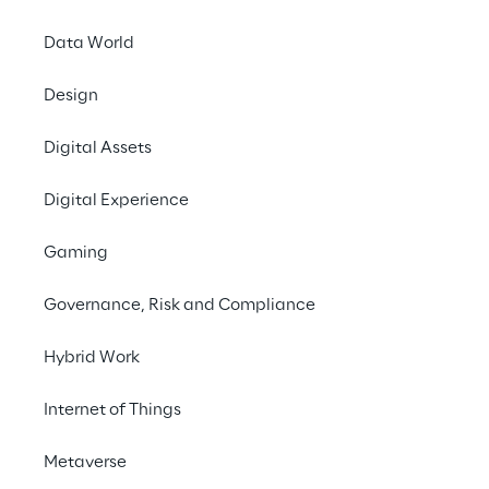
vocal recognition
Data World
Artificial Intelligence & Machine
Learning
Design
Digital Assets
Digital Experience
Gaming
Governance, Risk and Compliance
Hybrid Work
Integrare l’assistenza vocale al servizio di
Internet of Things
musica in streaming per facilitare l’accesso
dell’utente, la ricerca e l’interazione con la
Metaverse
piattaforma. Con questi obiettivi in mente