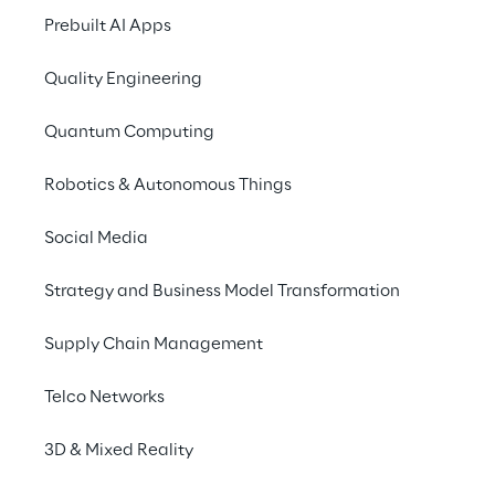
Prebuilt AI Apps
Quality Engineering
Quantum Computing
Robotics & Autonomous Things
Social Media
Scenario
Strategy and Business Model Transformation
In particolare, 
Linde
 riscontrava i seguenti 
problemi:
Supply Chain Management
Scarso coordinamento a livello 
Telco Networks
centrale.
Elevati costi di manutenzione e 
3D & Mixed Reality
sviluppo, dovuti alla necessità che ogni 