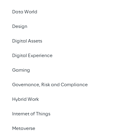
Data World
Perché Oracle?
Design
Linde
, azienda leader mondiale nei settori 
Digital Assets
dei gas e delle soluzioni di ingegneria, stava 
affrontando una serie di criticità legate al 
Digital Experience
CRM di Oracle on demand
, già 
implementato su base nazionale.
Gaming
Governance, Risk and Compliance
Hybrid Work
Internet of Things
Metaverse