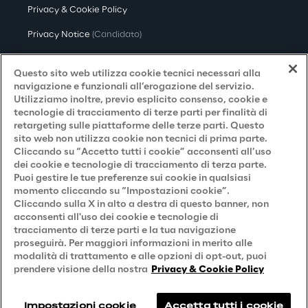
Privacy & Cookie Policy
Privacy Notice
(Candidato)
Privacy Notice
(Cliente)
Questo sito web utilizza cookie tecnici necessari alla
Privacy Notice
(Fornitore)
navigazione e funzionali all’erogazione del servizio.
Utilizziamo inoltre, previo esplicito consenso, cookie e
Privacy Notice
(Marketing)
tecnologie di tracciamento di terze parti per finalità di
retargeting sulle piattaforme delle terze parti. Questo
Accessibilità
sito web non utilizza cookie non tecnici di prima parte.
Cliccando su “Accetto tutti i cookie” acconsenti all’uso
dei cookie e tecnologie di tracciamento di terza parte.
Puoi gestire le tue preferenze sui cookie in qualsiasi
Careers
momento cliccando su “Impostazioni cookie”.
Cliccando sulla X in alto a destra di questo banner, non
Contacts
acconsenti all'uso dei cookie e tecnologie di
tracciamento di terze parti e la tua navigazione
proseguirà. Per maggiori informazioni in merito alle
modalità di trattamento e alle opzioni di opt-out, puoi
prendere visione della nostra
Privacy & Cookie Policy
Impostazioni cookie
Accetta tutti i cookie