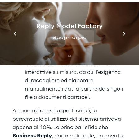
Paese fornisse risorse per ogni istanza 
del CRM.
Nessuna possibilità di miglioramento 
Reply Model Factory
nel tempo (ad es. configurazione per 
app mobili, integrazione con Outlook).
Scopri di più
Mancanza di rapporti strutturati e di 
facile utilizzo oltre che di dashboard 
interattive su misura, da cui l’esigenza 
di raccogliere ed elaborare 
manualmente i dati a partire da singoli 
file o documenti cartacei.
A causa di questi aspetti critici, la 
percentuale di utilizzo del sistema arrivava 
appena al 40%. Le principali sfide che 
Business Reply
, partner di Linde, ha dovuto 