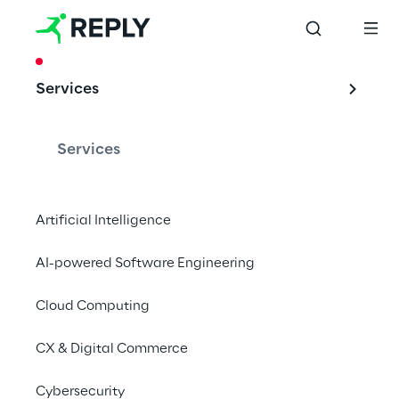
CASE STUDY
Services
Oracle 
Engagement 
Services
Cloud per 
globalizzarsi
Artificial Intelligence
AI-powered Software Engineering
Cloud Computing
CX & Digital Commerce
Il caso Linde
Cybersecurity