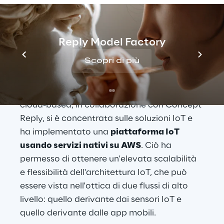
La soluzione
Reply Model Factory
Al fine di rispondere a tutti questi requisiti, 
Scopri di più
Storm Reply
, la società del Gruppo Reply 
specializzata nella progettazione e 
nell'implementazione di soluzioni e servizi 
cloud-based, in collaborazione con Concept 
Reply, si è concentrata sulle soluzioni IoT e 
ha implementato una 
piattaforma IoT 
usando servizi nativi su AWS
. Ciò ha 
permesso di ottenere un'elevata scalabilità 
e flessibilità dell'architettura IoT, che può 
essere vista nell'ottica di due flussi di alto 
livello: quello derivante dai sensori IoT e 
quello derivante dalle app mobili.