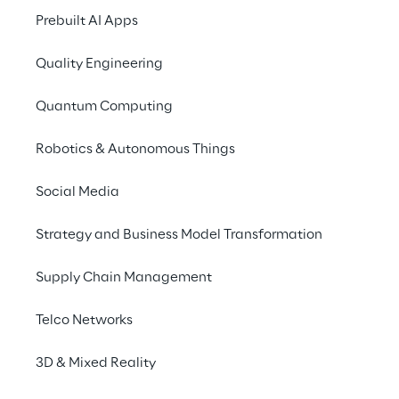
la scalabilità, da 0 a potenzialmente 
Prebuilt AI Apps
milioni di dispositivi connessi;
l'affidabilità e l'elevata disponibilità, il 
Quality Engineering
sistema deve essere assolutamente 
sicuro;
Quantum Computing
flessibilità ed elasticità, per via delle 
elevate restrizioni dell'hardware del 
Robotics & Autonomous Things
dispositivo e dei diversi tipi di sensori;
Social Media
protocolli ampiamente utilizzati, 
compatibili con la maggior parte degli 
Strategy and Business Model Transformation
utenti finali, dalle reti di società alle 
famiglie;
Supply Chain Management
security by design, interfaccia sicura 
delle app mobili e del dispositivo.
Telco Networks
3D & Mixed Reality