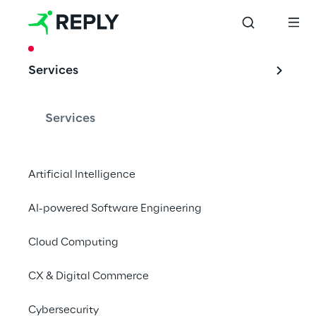
CASE STUDY
Services
Dietro l’IoT si 
nasconde un
Services
servizio cloud di 
AWS
Artificial Intelligence
AI-powered Software Engineering
Cloud Computing
La piattaforma IoT per Grohe
CX & Digital Commerce
Cybersecurity