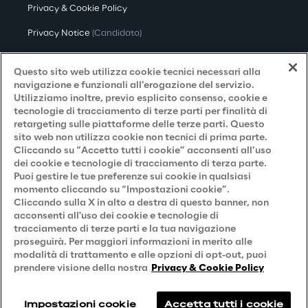
Privacy & Cookie Policy
Privacy Notice
(Candidato)
Privacy Notice
(Cliente)
Questo sito web utilizza cookie tecnici necessari alla
Privacy Notice
(Fornitore)
navigazione e funzionali all’erogazione del servizio.
Utilizziamo inoltre, previo esplicito consenso, cookie e
Privacy Notice
(Marketing)
tecnologie di tracciamento di terze parti per finalità di
retargeting sulle piattaforme delle terze parti. Questo
Accessibilità
sito web non utilizza cookie non tecnici di prima parte.
Cliccando su “Accetto tutti i cookie” acconsenti all’uso
dei cookie e tecnologie di tracciamento di terza parte.
Puoi gestire le tue preferenze sui cookie in qualsiasi
Careers
momento cliccando su “Impostazioni cookie”.
Cliccando sulla X in alto a destra di questo banner, non
Contacts
acconsenti all'uso dei cookie e tecnologie di
tracciamento di terze parti e la tua navigazione
proseguirà. Per maggiori informazioni in merito alle
modalità di trattamento e alle opzioni di opt-out, puoi
prendere visione della nostra
Privacy & Cookie Policy
Impostazioni cookie
Accetta tutti i cookie
Reply © 2026