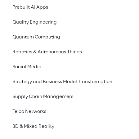
Ide
Prebuilt AI Apps
L'anonimizzazione de
Quality Engineering
banche e assicurazio
Quantum Computing
casi, si utilizza tipi
Machine Learning, che 
Robotics & Autonomous Things
censimento o i regist
approccio è molto di
Social Media
Strategy and Business Model Transformation
Supply Chain Management
Telco Networks
Un metodo più prec
automatizzato del
3D & Mixed Reality