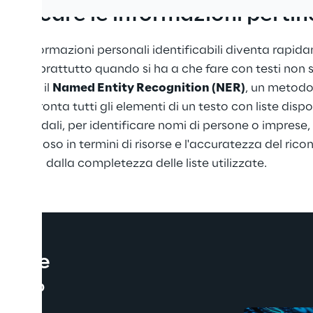
ntificare le informazioni pertin
lle informazioni personali identificabili diventa rapid
ni, soprattutto quando si ha a che fare con testi non st
camente il 
Named Entity Recognition (NER)
, un metodo 
confronta tutti gli elementi di un testo con liste disponi
ri aziendali, per identificare nomi di persone o imprese
spendioso in termini di risorse e l'accuratezza del ri
dalla completezza delle liste utilizzate.
iso e 
 60%