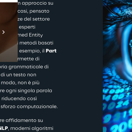
uppato un approccio su 
 questi casi, pensato 
esigenze del settore 
Prebuilt AI Apps
ivo. Gli esperti 
o di Named Entity 
Scopri di più
 diversi metodi basati 
ciale. Ad esempio, il 
Part 
POS)
 permette di 
oria grammaticale di 
 di un testo non 
o modo, non è più 
e ogni singola parola 
i, riducendo così 
o sforzo computazionale.
tre affidamento su 
NLP
, moderni algoritmi 