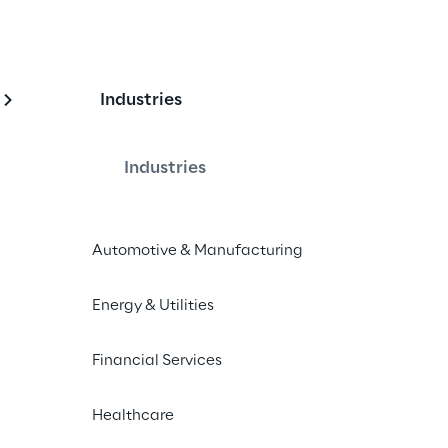
Industries
i dati finanziari con i
'AI
Industries
Automotive & Manufacturing
Reply, banche, assicurazioni e istituti 
oteggere informazioni personali 
Energy & Utilities
 il valore aziendale dei dati, in 
Financial Services
Healthcare