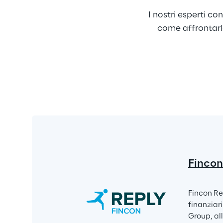
I nostri esperti con
come affrontarle
Fincon
Fincon Rep
finanziar
Group, all