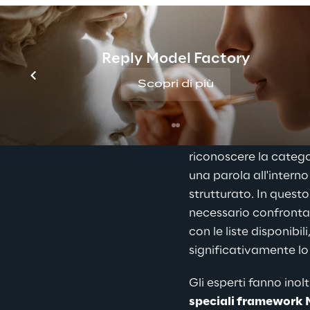
Fincon Reply ha svil
misura per affrontare
appositamente per le 
Reply Model Factory
finanziario e assicurat
combinano il process
Scopri di più
Recognition (NER) con
sull'intelligenza artifi
of Speech Tagging (
riconoscere la categ
una parola all'interno
strutturato. In quest
necessario confrontar
con le liste disponibil
significativamente l
Gli esperti fanno inol
speciali framework 