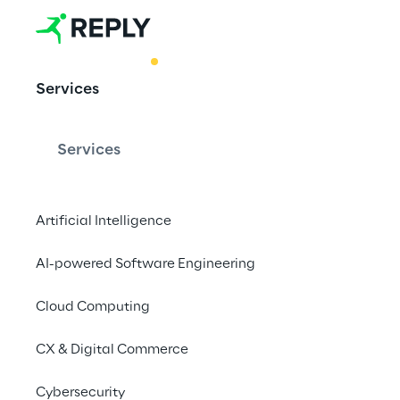
BEST PRACTICE
Services
Anonimizzare 
supporto dell
Services
Artificial Intelligence
Con l'aiuto di Fincon 
finanziari possono pr
AI-powered Software Engineering
sensibili senza ridurre
Cloud Computing
conformità al GDPR.
CX & Digital Commerce
Cybersecurity