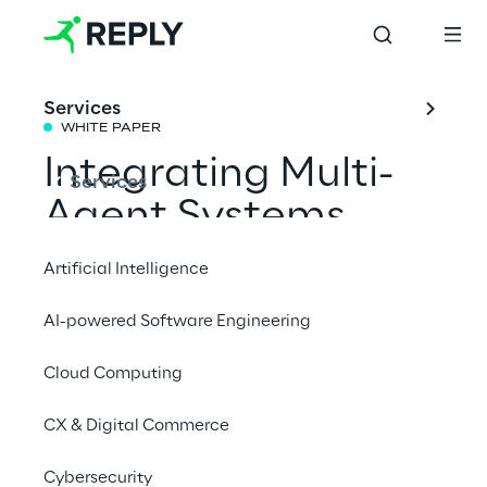
Services
WHITE PAPER
Integrating Multi-
Services
Agent Systems
Artificial Intelligence
L’evoluzione dell’enteprise architecture: 
AI-powered Software Engineering
scalare l’AI grazie a Model Context Protocol 
e Agent2Agent.
Cloud Computing
Scarica il Whitepaper
CX & Digital Commerce
Cybersecurity