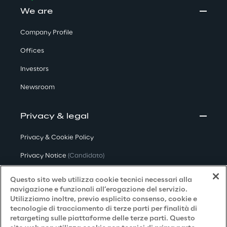
We are
Company Profile
Offices
Investors
Newsroom
Privacy & legal
Privacy & Cookie Policy
Privacy Notice
(Candidato)
Privacy Notice
(Cliente)
Questo sito web utilizza cookie tecnici necessari alla
navigazione e funzionali all’erogazione del servizio.
Privacy Notice
(Fornitore)
Utilizziamo inoltre, previo esplicito consenso, cookie e
tecnologie di tracciamento di terze parti per finalità di
Privacy Notice
(Marketing)
retargeting sulle piattaforme delle terze parti. Questo