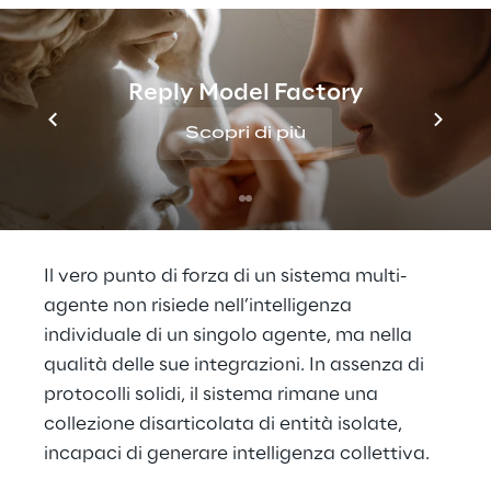
Un sistema multi-agente concepito in 
questo modo è più di una semplice 
Reply Model Factory
aggregazione di entità indipendenti: è un 
ecosistema integrato in cui cooperazione, 
Scopri di più
negoziazione, comunicazione e 
apprendimento collettivo consentono di 
affrontare problemi complessi e dinamici.
Il vero punto di forza di un sistema multi-
agente non risiede nell’intelligenza 
individuale di un singolo agente, ma nella 
qualità delle sue integrazioni. In assenza di 
protocolli solidi, il sistema rimane una 
collezione disarticolata di entità isolate, 
incapaci di generare intelligenza collettiva.