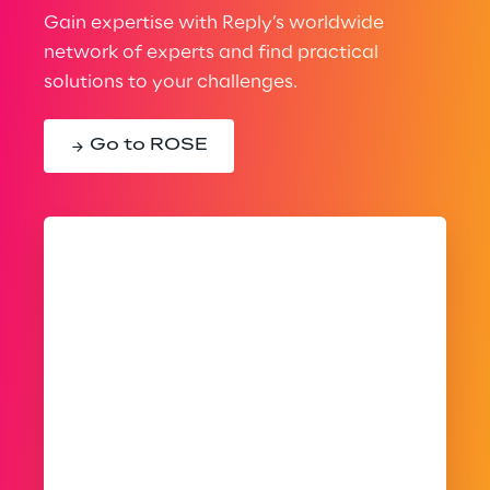
Gain expertise with Reply’s worldwide
network of experts and find practical
solutions to your challenges.
Go to ROSE