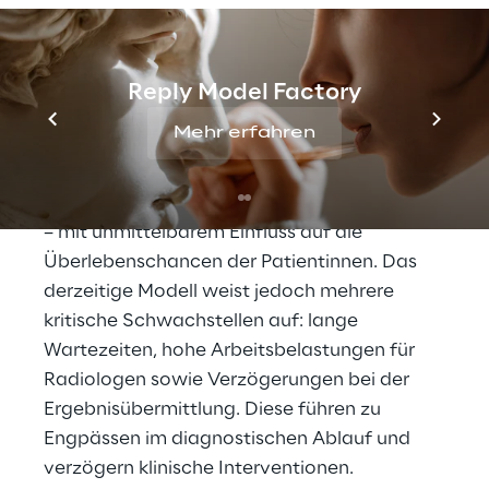
klinische Präzision für 
eine frühzeitige 
Diagnose
Reply Model Factory
Mehr erfahren
Die Brustkrebsvorsorge ist ein zentrales 
Instrument zur frühzeitigen Diagnose und 
zum rechtzeitigen Beginn von Behandlungen 
– mit unmittelbarem Einfluss auf die 
Überlebenschancen der Patientinnen. Das 
derzeitige Modell weist jedoch mehrere 
kritische Schwachstellen auf: lange 
Wartezeiten, hohe Arbeitsbelastungen für 
Radiologen sowie Verzögerungen bei der 
Ergebnisübermittlung. Diese führen zu 
Engpässen im diagnostischen Ablauf und 
verzögern klinische Interventionen.