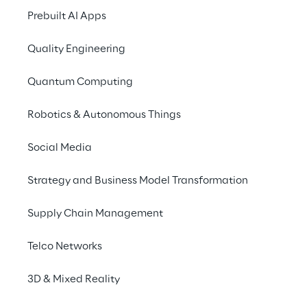
Prebuilt AI Apps
Das Brustkrebsscreening 
optimieren, um 
Quality Engineering
rechtzeitige und präzise 
Quantum Computing
Diagnosen zu 
Robotics & Autonomous Things
ermöglichen, 
Wartezeiten zu 
Social Media
verkürzen und klinische 
Strategy and Business Model Transformation
Unsicherheiten zu 
verringern
Supply Chain Management
Telco Networks
DAS SZENARIO
3D & Mixed Reality
Technologie und 