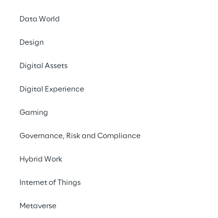
gestützte Systeme zu verbessern, die 
Data World
schnellere, genauere und 
patientenorientierte Diagnosen ermöglichen.
Design
Kontaktieren Sie uns
Digital Assets
Digital Experience
#ArtificialIntelligence
Gaming
#DeepLearning
#GenerativeAI
Governance, Risk and Compliance
#AIAgents
#DigitalHealth
Hybrid Work
Internet of Things
Metaverse
DIE HERAUSFORDERUNG