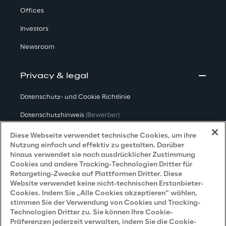
Offices
Investors
Newsroom
Privacy & legal
Datenschutz- und Cookie Richtlinie
Datenschutzhinweis
(Bewerber)
Datenschutzhinweis
(Kunden)
Diese Webseite verwendet technische Cookies, um ihre
Nutzung einfach und effektiv zu gestalten. Darüber
Datenschutzhinweis
(Dienstleister)
hinaus verwendet sie nach ausdrücklicher Zustimmung
Cookies und andere Tracking-Technologien Dritter für
Datenschutzhinweis
(Marketing)
Retargeting-Zwecke auf Plattformen Dritter. Diese
Website verwendet keine nicht-technischen Erstanbieter-
Grundsatzerklärung - LKSG
(Deutschland)
Cookies. Indem Sie „Alle Cookies akzeptieren“ wählen,
stimmen Sie der Verwendung von Cookies und Tracking-
Accessibility Statement
Technologien Dritter zu. Sie können Ihre Cookie-
Präferenzen jederzeit verwalten, indem Sie die Cookie-