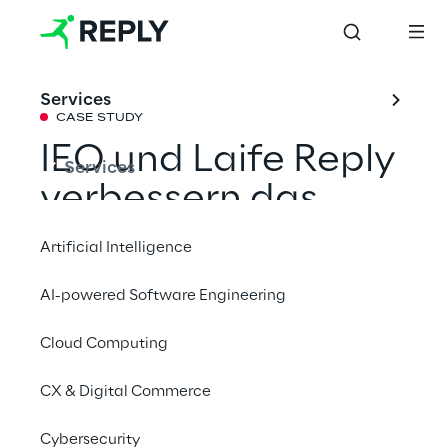
Services
CASE STUDY
IEO und Laife Reply 
Services
verbessern das 
Mammografie-
Artificial Intelligence
Screening mit KI-
AI-powered Software Engineering
basierten Agenten
Cloud Computing
Laife Reply arbeitet mit dem Europäischen 
CX & Digital Commerce
Institut für Onkologie zusammen, um das 
Cybersecurity
Mammographie-Screening durch KI-