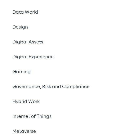
Data World
Design
Digital Assets
Der Bericht zur SAP-Se
Digital Experience
unterstützt Technologie
Gaming
Auswahl passender SAP-
Governance, Risk and Compliance
indem er wesentliche Kr
Unternehmensgröße, Ser
Hybrid Work
geografische Präsenz u
Internet of Things
Geschäftsanforderung
berücksichtigt. Führun
Metaverse