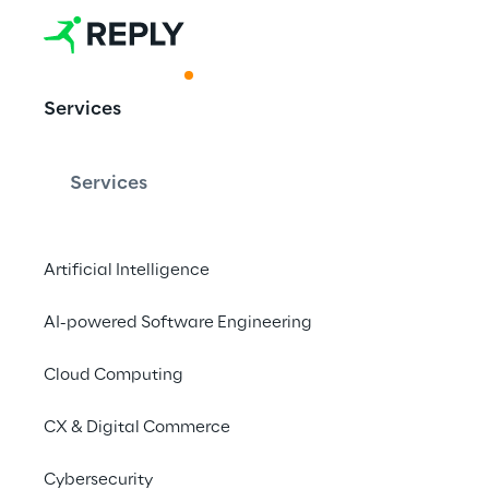
ACKNOWLEDGMENT
Services
Reply in SAP
Bericht aner
Services
Artificial Intelligence
AI-powered Software Engineering
Reply ist stolz darau
Services Landscape vo
Cloud Computing
2024 bekannt zu geb
CX & Digital Commerce
Cybersecurity
Kontaktieren Si