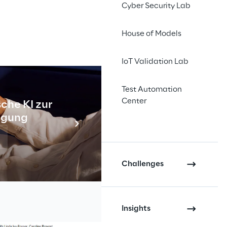
Cyber Security Lab
House of Models
IoT Validation Lab
Test Automation
Center
che KI zur
Industr
tigung
Meh
Challenges
Insights