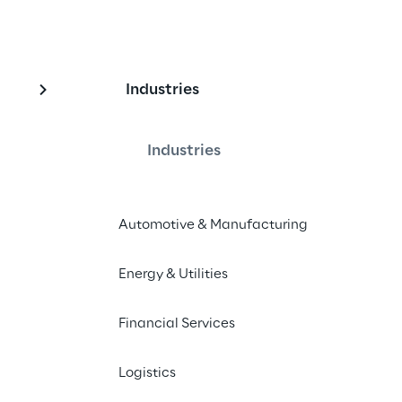
Industries
 Services Landscape-
kannt
Industries
Automotive & Manufacturing
Energy & Utilities
f, seine Anerkennung in der SAP 
n Forrester für das dritte Quartal 
Financial Services
en.
Logistics
e uns