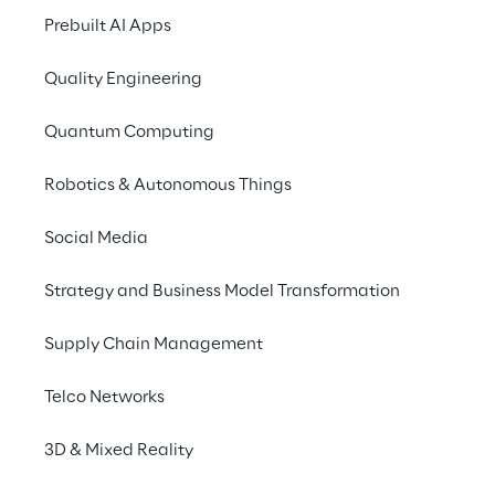
den Bericht nutzen, u
Prebuilt AI Apps
einzelner Anbieter zu 
Unterschiede zu analys
Quality Engineering
fundierte Entscheidung
Quantum Computing
ihres strategischen Ma
treffen.
Robotics & Autonomous Things
Social Media
Kontaktieren Sie uns
Strategy and Business Model Transformation
Supply Chain Management
Telco Networks
3D & Mixed Reality