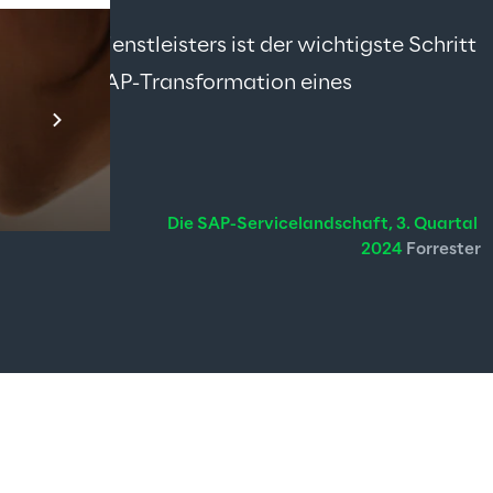
gen SAP-Dienstleisters ist der wichtigste Schritt 
 Weg zur SAP-Transformation eines 
Prebuilt AI App
Mehr erfahren
Die SAP-Servicelandschaft, 3. Quartal 
2024
 Forrester