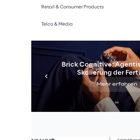
Retail & Consumer Products
Telco & Media
rvicelandschaft 
Brick Cognitive: Agentis
führer bei der 
Skalierung der Fer
Dienstleister, 
Mehr erfahren
iterien wie 
viceportfolio, 
nd spezifische 
en 
gskräfte können 