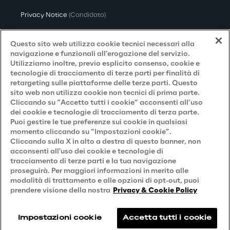
Privacy Notice
(Candidato)
Privacy Notice
(Cliente)
Questo sito web utilizza cookie tecnici necessari alla
Privacy Notice
(Fornitore)
navigazione e funzionali all’erogazione del servizio.
Utilizziamo inoltre, previo esplicito consenso, cookie e
Privacy Notice
(Marketing)
tecnologie di tracciamento di terze parti per finalità di
retargeting sulle piattaforme delle terze parti. Questo
Accessibilità
sito web non utilizza cookie non tecnici di prima parte.
Cliccando su “Accetto tutti i cookie” acconsenti all’uso
dei cookie e tecnologie di tracciamento di terza parte.
Puoi gestire le tue preferenze sui cookie in qualsiasi
Careers
momento cliccando su “Impostazioni cookie”.
Cliccando sulla X in alto a destra di questo banner, non
Contacts
acconsenti all'uso dei cookie e tecnologie di
tracciamento di terze parti e la tua navigazione
proseguirà. Per maggiori informazioni in merito alle
modalità di trattamento e alle opzioni di opt-out, puoi
prendere visione della nostra
Privacy & Cookie Policy
Impostazioni cookie
Accetta tutti i cookie
Reply © 2026
Company information