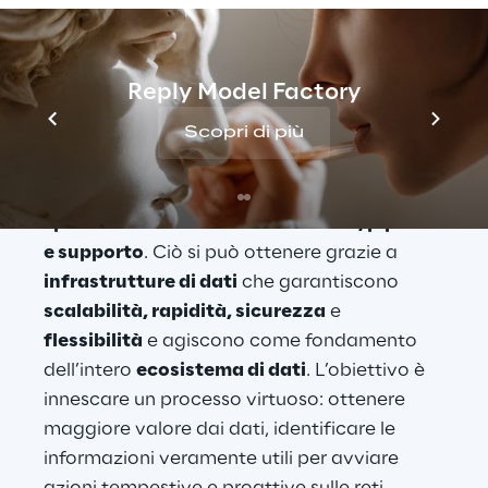
e il reinforcement learning possono essere 
utilizzate per automatizzare il processo di 
progettazione della rete e ottimizzare le 
Reply Model Factory
prestazioni di rete in tempo reale.  
Scopri di più
Tuttavia, per lavorare efficacemente, tutte 
queste applicazioni hanno bisogno di una 
specifica infrastruttura di calcolo, pipeline 
e supporto
. Ciò si può ottenere grazie a 
infrastrutture di dati
 che garantiscono 
scalabilità, rapidità, sicurezza
 e 
flessibilità
 e agiscono come fondamento 
dell’intero 
ecosistema di dati
. L’obiettivo è 
innescare un processo virtuoso: ottenere 
maggiore valore dai dati, identificare le 
informazioni veramente utili per avviare 