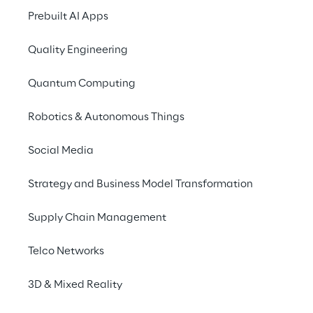
Prebuilt AI Apps
Ultra-Reliable Low-Latency Communication
Quality Engineering
Come raggiungere e supportare il successo del 5G
Quantum Computing
Robotics & Autonomous Things
Come il 5G influenzerà i vari settori secondo Reply
Social Media
Strategy and Business Model Transformation
Che cos'è il 5G e quali 
sono le nuove 
Supply Chain Management
opportunità di business?
Telco Networks
Il 5G è la nuova rete mobile attualmente in 
3D & Mixed Reality
fase di installazione in tutto il mondo, che 