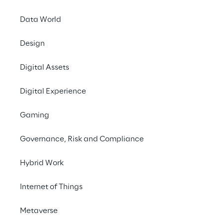
tra cui la fornitura di soluzioni efficienti per il 
Data World
network slicing, soluzioni Edge Cloud senza 
precedenti e soluzioni di sicurezza 5G 
Design
basate sulla Blockchain.
Digital Assets
Digital Experience
INDEX
Gaming
Che cos'è il 5G e quali sono le nuove opportunità di
Governance, Risk and Compliance
Hybrid Work
Extreme Mobile Broadband
Internet of Things
Massive Machine-Type Communication
Metaverse