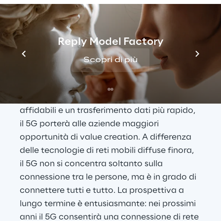
sta sollevando molte discussioni 
interessanti. La 
tecnologia 5G
, insieme 
all’Intelligenza Artificiale (AI), l’IoT e la 
Reply Model Factory
stampa 3D, cambierà il modo in cui i 
consumatori vivono oggi, sia nei settori 
Scopri di più
produttivi, sia nell’insieme della società. 
Grazie alla sua capacità di fornire una 
copertura più ampia, connessioni di rete 
affidabili e un trasferimento dati più rapido, 
il 5G porterà alle aziende maggiori 
opportunità di value creation. A differenza 
delle tecnologie di reti mobili diffuse finora, 
il 5G non si concentra soltanto sulla 
connessione tra le persone, ma è in grado di 
connettere tutti e tutto. La prospettiva a 
lungo termine è entusiasmante: nei prossimi 
anni il 5G consentirà una connessione di rete 