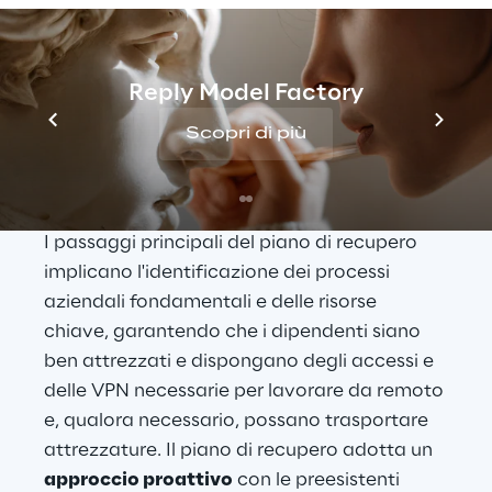
Reply
Sprint Reply
 offre un portafoglio di soluzioni 
Reply Model Factory
che implementano i sistemi tecnici e i 
Scopri di più
requisiti dell’infrastruttura per supportare la 
ripresa.
I passaggi principali del piano di recupero 
implicano l'identificazione dei processi 
aziendali fondamentali e delle risorse 
chiave, garantendo che i dipendenti siano 
ben attrezzati e dispongano degli accessi e 
delle VPN necessarie per lavorare da remoto 
e, qualora necessario, possano trasportare 
attrezzature. Il piano di recupero adotta un 
approccio proattivo
 con le preesistenti 