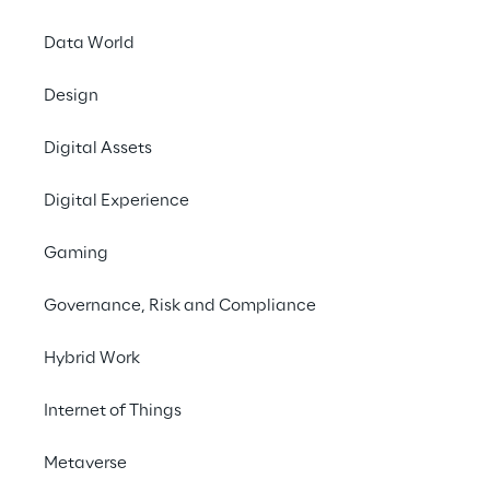
und Großbritannien stehen.
Data World
Design
Bericht herunterladen
Digital Assets
#Cloud integration
Digital Experience
#Cloud governance
#FinOps
Gaming
Governance, Risk and Compliance
Hybrid Work
Cloud-Einführung im 
Finanzsektor: 
Internet of Things
Fortschritte seit 2021
Metaverse