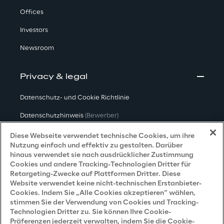
Offices
Investors
Newsroom
Privacy & legal
Datenschutz- und Cookie Richtlinie
Datenschutzhinweis
(Bewerber)
Datenschutzhinweis
(Kunden)
Diese Webseite verwendet technische Cookies, um ihre
Nutzung einfach und effektiv zu gestalten. Darüber
Datenschutzhinweis
(Dienstleister)
hinaus verwendet sie nach ausdrücklicher Zustimmung
Cookies und andere Tracking-Technologien Dritter für
Datenschutzhinweis
(Marketing)
Retargeting-Zwecke auf Plattformen Dritter. Diese
Website verwendet keine nicht-technischen Erstanbieter-
Grundsatzerklärung - LKSG
(Deutschland)
Cookies. Indem Sie „Alle Cookies akzeptieren“ wählen,
stimmen Sie der Verwendung von Cookies und Tracking-
Accessibility Statement
Technologien Dritter zu. Sie können Ihre Cookie-
Präferenzen jederzeit verwalten, indem Sie die Cookie-