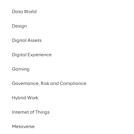
Data World
INDEX
Unsere Google Cloud-Expertise
Design
Digital Assets
Unser Status
Digital Experience
Unsere Google Cloud-Spezialisierungen
Gaming
Governance, Risk and Compliance
Case Studies & Insights
Hybrid Work
News
Internet of Things
Metaverse