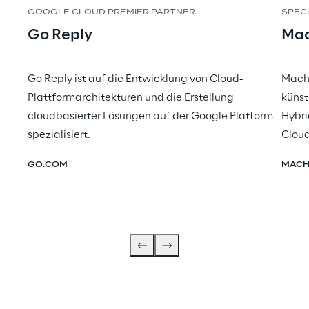
GOOGLE CLOUD PREMIER PARTNER
SPECI
Go Reply
Mac
Go Reply ist auf die Entwicklung von Cloud-
Machi
Plattformarchitekturen und die Erstellung
künst
cloudbasierter Lösungen auf der Google Platform
Hybri
spezialisiert.
Cloud
GO.COM
MACH