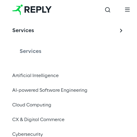
OFFERING
Services
Reply und Google 
Cloud
Services
Artificial Intelligence
Der Google Cloud Premier Partner für die 
AI-powered Software Engineering
Transformation Ihres Unternehmens mit 
erstklassigen Cloud-Technologien
Cloud Computing
Kontaktieren Sie uns
CX & Digital Commerce
Cybersecurity