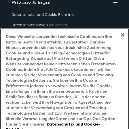
Privacy & legal
Datenschutz- und Cookie Richtlinie
Datenschutzhinweis
(Bewerber)
Datenschutzhinweis
(Kunden)
Diese Webseite verwendet technische Cookies, um ihre
Nutzung einfach und effektiv zu gestalten. Darüber
Datenschutzhinweis
(Dienstleister)
hinaus verwendet sie nach ausdrücklicher Zustimmung
Cookies und andere Tracking-Technologien Dritter für
Datenschutzhinweis
(Marketing)
Retargeting-Zwecke auf Plattformen Dritter. Diese
Website verwendet keine nicht-technischen Erstanbieter-
Grundsatzerklärung - LKSG
(Deutschland)
Cookies. Indem Sie „Alle Cookies akzeptieren“ wählen,
stimmen Sie der Verwendung von Cookies und Tracking-
Accessibility Statement
Technologien Dritter zu. Sie können Ihre Cookie-
Präferenzen jederzeit verwalten, indem Sie die Cookie-
Einstellungen in Ihrem Browser bearbeiten. Nach dem
Schließen dieses Banners über das „X“ in der oberen
Careers
rechten Ecke, wird Ihre Navigation fortgesetzt und Sie
stimmen der Verwendung von Cookies und Tracking-
Contacts
Technologien Dritter nicht zu. Weitere Informationen
über die Verarbeitung der Daten und zur Opt-Out-Option
finden Sie in unserer
Datenschutz- und Cookie-