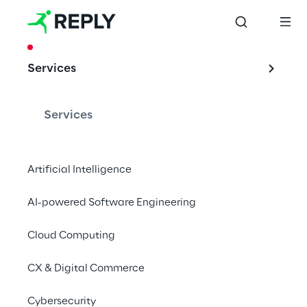
CASE STUDY
Services
Automatisierte 
Qualitätskontrolle 
Services
für Zementklinker
Artificial Intelligence
AI-powered Software Engineering
Cluster Reply hat zusammen mit dem 
Unternehmen Italcementi die 
Cloud Computing
Qualitätskontrolle für Zementklinker, einem 
CX & Digital Commerce
grundlegenden Bestandteil des Zements, 
automatisiert.
Cybersecurity