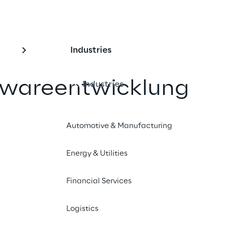
Industries
ftwareentwicklung
Industries
t die transformativen Veränderungen 
Automotive & Manufacturing
klung, die durch Künstliche 
Code-Plattformen vorangetrieben 
Energy & Utilities
lussreiche Analysen, praktische 
stützte Erkenntnisse.
Financial Services
Logistics