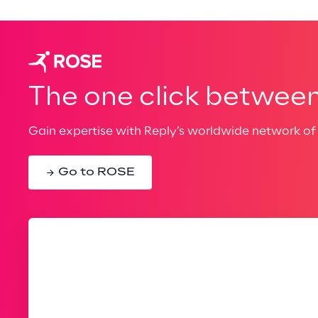
The one click between 
Gain expertise with Reply’s worldwide network of 
Go to ROSE