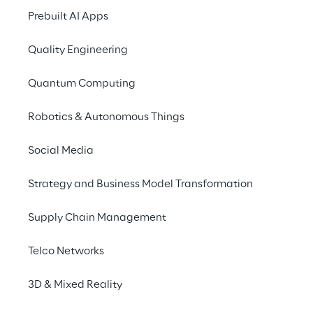
Prebuilt AI Apps
Quality Engineering
Quantum Computing
Robotics & Autonomous Things
Social Media
Strategy and Business Model Transformation
Supply Chain Management
Erwartete Ent
in den "Big-6"
Telco Networks
In den "Big-6"-Ländern USA, China, G
3D & Mixed Reality
Deutschland und Indien werden i
Investitionen in die Softwareentwi