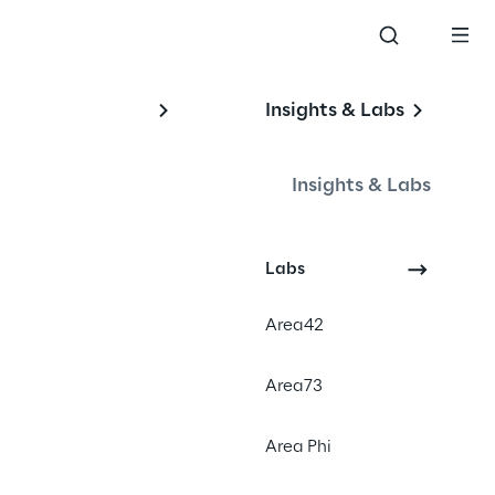
Insights & Labs
Insights & Labs
#Generative AI
Labs
#SDLC
#Low-code
Area42
Area73
Area Phi