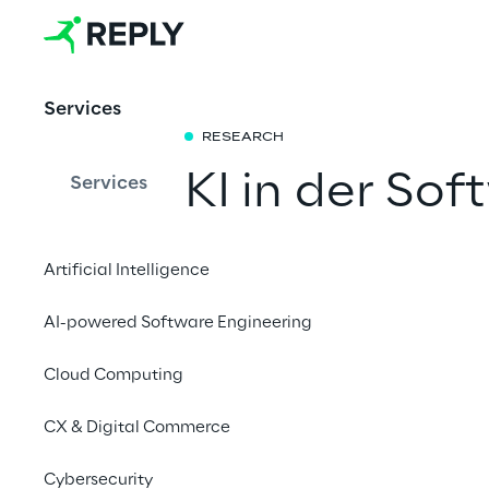
Services
RESEARCH
KI in der So
Services
Diese Studie enthüll
Artificial Intelligence
in der Softwareentwic
Intelligenz und Low-
AI-powered Software Engineering
werden, durch aufsch
Cloud Computing
Beispiele und datenge
CX & Digital Commerce
Cybersecurity