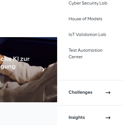
Cyber Security Lab
schen KI-Methoden und 
Low-Code
, 
n Bedeutung.
House of Models
wareentwicklung auf subtile und 
IoT Validation Lab
Unternehmen und ihren 
 z. B. schnellere Innovation, 
Test Automation
 Kostensenkung, wodurch die 
Center
che KI zur
Industr
temen erleichtert wird.
tigung
Meh
Challenges
Insights