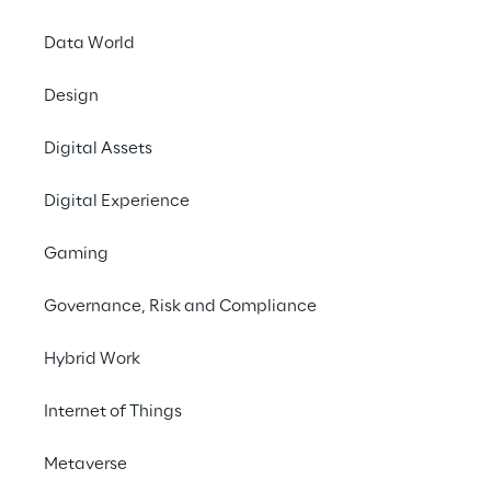
Data World
Design
CASE STUDY
Digital Assets
A BMW promove o
carregamento
Digital Experience
otimizado para CO₂
Gaming
Governance, Risk and Compliance
Hybrid Work
Internet of Things
Metaverse