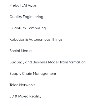
Promover a transição 
Prebuilt AI Apps
energética através da 
inovação tecnológica
Quality Engineering
Quantum Computing
Robotics & Autonomous Things
Social Media
Strategy and Business Model Transformation
Supply Chain Management
Renováveis
Telco Networks
Espera-se que a produção de fontes renováveis 
Os a
em todo o mundo continue a crescer nos próximos 
3D & Mixed Reality
anos, impulsionada por novas tecnologias e 
combu
apoiada por novos modelos de negócios.