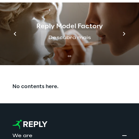
func
Reply Model Factory
Descubra mais
No contents here.
We are