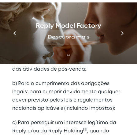
a) Para a execução de obrigações 
contratuais e/ou pré-contratuais: para a 
execução e desempenho integral de 
Reply Model Factory
relações contratuais, inclusive em relação a 
qualquer questão administrativa e/ou 
Descubra mais
contábil vinculada; para a coleta de 
informações necessárias para gerenciar a 
relação intercompanhia; para a execução 
das atividades de pós-venda;
b) Para o cumprimento das obrigações 
legais: para cumprir devidamente qualquer 
dever previsto pelas leis e regulamentos 
nacionais aplicáveis (incluindo impostos);
c) Para perseguir um interesse legítimo da 
[1]
Reply e/ou da Reply Holding
, quando 