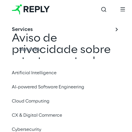
Services
Aviso de 
privacidade sobre 
Services
o tratamento de 
dados pessoais dos 
Artificial Intelligence
"clientes"
AI-powered Software Engineering
Cloud Computing
Data de atualização do documento: 
Novembro de 2022.
CX & Digital Commerce
Cybersecurity